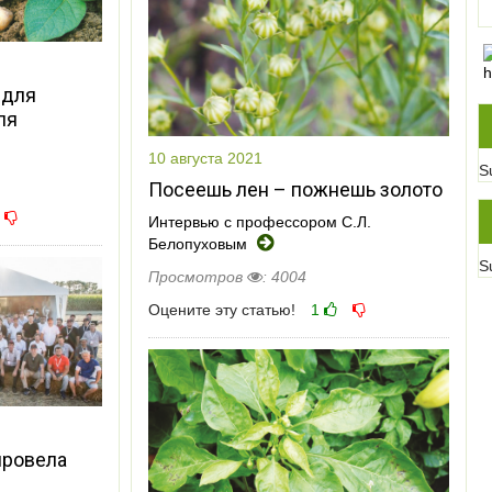
 для
ля
10 августа 2021
S
Посеешь лен – пожнешь золото
Интервью с профессором С.Л.
Белопуховым
S
Просмотров
: 4004
Оцените эту статью!
1
провела