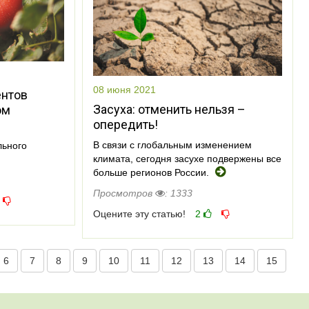
08 июня 2021
ентов
Засуха: отменить нельзя –
ом
опередить!
В связи с глобальным изменением
льного
климата, сегодня засухе подвержены все
больше регионов России.
Просмотров
: 1333
Оцените эту статью!
2
6
7
8
9
10
11
12
13
14
15