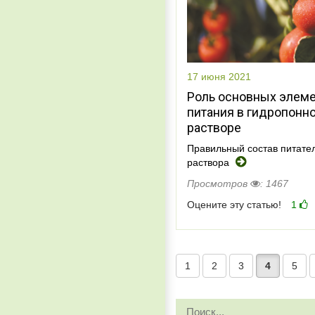
17 июня 2021
Роль основных элем
питания в гидропонн
растворе
Правильный состав питате
раствора
Просмотров
: 1467
Оцените эту статью!
1
1
2
3
4
5