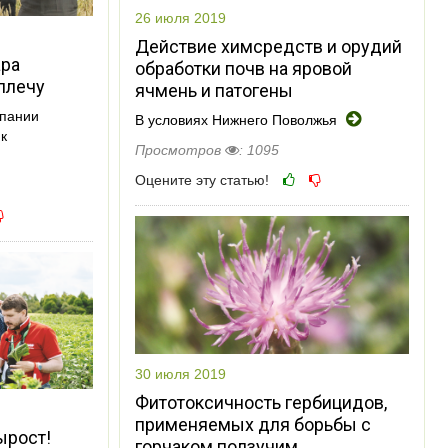
26 июля 2019
Действие химсредств и орудий
ара
обработки почв на яровой
плечу
ячмень и патогены
мпании
В условиях Нижнего Поволжья
к
Просмотров
: 1095
Оцените эту статью!
30 июля 2019
Фитотоксичность гербицидов,
применяемых для борьбы с
ырост!
горчаком ползучим