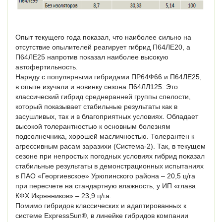
Опыт текущего года показал, что наиболее сильно на
отсутствие опылителей реагирует гибрид П64ЛЕ20, а
П64ЛЕ25 напротив показал наиболее высокую
автофертильность.
Наряду с популярными гибридами ПР64Ф66 и П64ЛЕ25,
в опыте изучали и новинку сезона П64ЛЛ125. Это
классический гибрид среднеранней группы спелости,
который показывает стабильные результаты как в
засушливых, так и в благоприятных условиях. Обладает
высокой толерантностью к основным болезням
подсолнечника, хорошей масличностью. Толерантен к
агрессивным расам заразихи (Система-2). Так, в текущем
сезоне при непростых погодных условиях гибрид показал
стабильные результаты в демонстрационных испытаниях
в ПАО «Георгиевское» Урюпинского района – 20,5 ц/га
при пересчете на стандартную влажность, у ИП «глава
КФХ Икрянников» – 23,9 ц/га.
Помимо гибридов классических и адаптированных к
системе ExpressSun®, в линейке гибридов компании