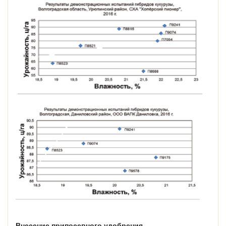
Внесение припосевного удобрения