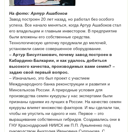
На фото: Артур Ашабоков
Завод построен 20 лет назад, но работал без особого
успеха. Все начало меняться, когда Артур Ашабоков стал
его владельцем и главным инвестором. В предприятие
были вложены его собственные средства.
Технологическую цепочку продумали до мелочей,
установили самое совершенное оборудование.
– Артур Бисултанович, почему завод построен в
Кабардино-Балка­рии, и как удалось добиться
высокого качества, производимых вами семян? –
задаю свой первый вопрос.
– Изначально, это был проект с участием
Международного банка реконструкции и развития и
Минсельхоза России. А природные условия для
производства семян кукурузы у нас экспертами были
признаны одними из лучших в России. На качество семян
кукурузы влияет множество факторов. И мы сделали так,
чтобы не упустить ни одного и них. Первое – это
выращивание собственных гибридов. Создавались они в
ГНУ Краснодарский НИИСХ им П.П. Лукьяненко под
руководством Анатолия Ивановича Супрунова. С