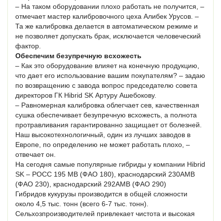
– На таком оборудовании плохо работать не получится, –
отмечает мастер калибровочного цеха Алибек Урусов. –
Та же калибровка делается в автоматическом режиме и
не позволяет допускать брак, исключается человеческий
фактор.
Обеспечим безупречную всхожесть
– Как это оборудование влияет на конечную продукцию,
что дает его использование вашим покупателям? – задаю
по возвращению с завода вопрос председателю совета
директоров ГК Hibrid SK Артуру Ашебокову.
– Равномерная калибровка облегчает сев, качественная
сушка обеспечивает безупречную всхожесть, а полнота
протравливания гарантированно защищает от болезней.
Наш высокотехнологичный, один из лучших заводов в
Европе, по определению не может работать плохо, –
отвечает он.
На сегодня самые популярные гибриды у компании Hibrid
SK – РОСС 195 МВ (ФАО 180), краснодарский 230AМВ
(ФАО 230), краснодарский 292AМВ (ФАО 290)
Гибридов кукурузы производится в общей сложности
около 4,5 тыс. тонн (всего 6-7 тыс. тонн).
Сельхозпроизводителей привлекает чистота и высокая