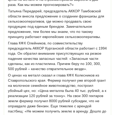
раза. Как мы можем прогнозировать?»
Татьяна Передерей, председатель АККОР Тамбовской
области внесла предложение о создании франшизы для
сельхозкооперативов, где можно продавать свою
продукцию под единым брендом. Замечательное
предложение, тем более мы знаем, что по такому
принципу работают европейские сельхозкооперативы.
Глава КФХ Олейников, по совместительству
председатель АККОР Курганской области работает с 1994
года. Он обратил внимание присутствующих на резкое
падение качества запасных частей: «Запасные части
сделаны, как из пластилина. Причем беру по 100, 300,
500 рублей – качество отвратительное везде».
О ценах на металл сказал и глава КФХ Колесников из
Ставропольского края. Фермер получил уже второй грант
на молочное семейное животноводство, построил
убойный цех, но: «Цена металла была 40 тыс. рублей, а к
реализации 120 рублей за тонну». На свои 300 гектаров
земли фермер получил 8000 рублей субсидии, что не
оправдало даже бензин. Еще тяжелее с арендой
пастбищ: «Не можем получить землю в аренду. Дошло до