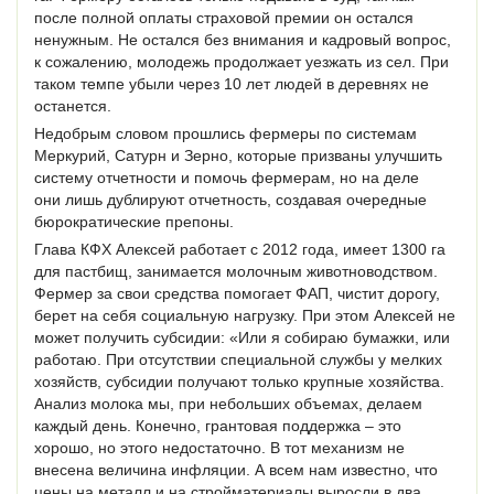
после полной оплаты страховой премии он остался
ненужным. Не остался без внимания и кадровый вопрос,
к сожалению, молодежь продолжает уезжать из сел. При
таком темпе убыли через 10 лет людей в деревнях не
останется.
Недобрым словом прошлись фермеры по системам
Меркурий, Сатурн и Зерно, которые призваны улучшить
систему отчетности и помочь фермерам, но на деле
они лишь дублируют отчетность, создавая очередные
бюрократические препоны.
Глава КФХ Алексей работает с 2012 года, имеет 1300 га
для пастбищ, занимается молочным животноводством.
Фермер за свои средства помогает ФАП, чистит дорогу,
берет на себя социальную нагрузку. При этом Алексей не
может получить субсидии: «Или я собираю бумажки, или
работаю. При отсутствии специальной службы у мелких
хозяйств, субсидии получают только крупные хозяйства.
Анализ молока мы, при небольших объемах, делаем
каждый день. Конечно, грантовая поддержка – это
хорошо, но этого недостаточно. В тот механизм не
внесена величина инфляции. А всем нам известно, что
цены на металл и на стройматериалы выросли в два