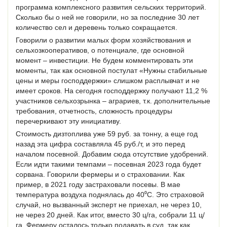
программа комплексного развития сельских территорий.
Сколько бы о ней не говорили, но за последние 30 лет
количество сел и деревень только сокращается.
Говорили о развитии малых форм хозяйствования и
сельхозкооперативов, о потенциале, где основной
момент – инвестиции. Не будем комментировать эти
моменты, так как основной постулат «Нужны стабильные
цены и меры господдержки» слишком расплывчат и не
имеет сроков. На сегодня господдержку получают 11,2 %
участников сельхозрынка – аграриев, т.к. дополнительные
требования, отчетность, сложность процедуры
перечеркивают эту инициативу.
Стоимость дизтоплива уже 59 руб. за тонну, а еще год
назад эта цифра составляла 45 руб./т, и это перед
началом посевной. Добавим сюда отсутствие удобрений.
Если идти такими темпами – посевная 2023 года будет
сорвана. Говорили фермеры и о страховании. Как
пример, в 2021 году застраховали посевы. В мае
температура воздуха поднялась до 40⁰С. Это страховой
случай, но вызванный эксперт не приехал, не через 10,
не через 20 дней. Как итог, вместо 30 ц/га, собрали 11 ц/
га. Фермеру осталось только подавать в суд, так как