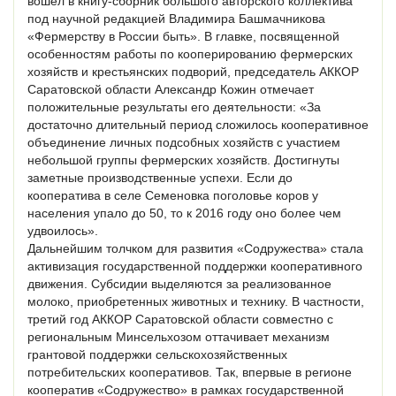
вошел в книгу-сборник большого авторского коллектива
под научной редакцией Владимира Башмачникова
«Фермерству в России быть». В главке, посвященной
особенностям работы по кооперированию фермерских
хозяйств и крестьянских подворий, председатель АККОР
Саратовской области Александр Кожин отмечает
положительные результаты его деятельности: «За
достаточно длительный период сложилось кооперативное
объединение личных подсобных хозяйств с участием
небольшой группы фермерских хозяйств. Достигнуты
заметные производственные успехи. Если до
кооператива в селе Семеновка поголовье коров у
населения упало до 50, то к 2016 году оно более чем
удвоилось».
Дальнейшим толчком для развития «Содружества» стала
активизация государственной поддержки кооперативного
движения. Субсидии выделяются за реализованное
молоко, приобретенных животных и технику. В частности,
третий год АККОР Саратовской области совместно с
региональным Минсельхозом оттачивает механизм
грантовой поддержки сельскохозяйственных
потребительских кооперативов. Так, впервые в регионе
кооператив «Содружество» в рамках государственной