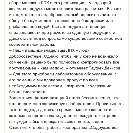
сборе молока в ЛПХ и его реализации – у подворий
качество продукта может значительно разниться. Бывает
и так, что кто-то недобросовестный норовит вылить «в
общую бочку» молоко загрязненное бактериями или
разбавленное водой. Все это подрывает принцип
справедливости при расчете за сданную продукцию и
даже ставит под вопрос само существование совместной
кооперативной работы.
– Наши пайщики-владельцы ЛПХ – люди
добросовестные. Однако, чтобы ни у кого не возникало
сомнений, решено было полностью контролировать все
поступающее к нам молоко, – отмечает Тауфек Декисов.
– Для этого приобрели лабораторное оборудование, с
его помощью мы проверяем продукт по всем
необходимым параметрам – жирность, содержание
белка, кислотность...
Заниматься фальсификацией стало бессмысленно, ведь
это непременно зафиксирует лаборатория. Правильность
такого подхода доказало время – многие кооперативы,
которые не организовали должного входного контроля,
вынуждены были прекратить свою деятельность.
Отметим, что опыт работы кооператива «Содружество»