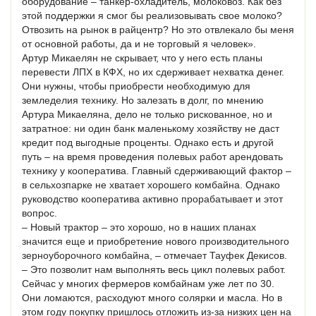
оборудование – танкер-охладитель, молоковоз. Как без
этой поддержки я смог бы реализовывать свое молоко?
Отвозить на рынок в райцентр? Но это отвлекало бы меня
от основной работы, да и не торговый я человек».
Артур Микаелян не скрывает, что у него есть планы
перевести ЛПХ в КФХ, но их сдерживает нехватка денег.
Они нужны, чтобы приобрести необходимую для
земледелия технику. Но залезать в долг, по мнению
Артура Микаеляна, дело не только рискованное, но и
затратное: ни один банк маленькому хозяйству не даст
кредит под выгодные проценты. Однако есть и другой
путь – на время проведения полевых работ арендовать
технику у кооператива. Главный сдерживающий фактор –
в сельхозпарке не хватает хорошего комбайна. Однако
руководство кооператива активно прорабатывает и этот
вопрос.
– Новый трактор – это хорошо, но в наших планах
значится еще и приобретение нового производительного
зерноуборочного комбайна, – отмечает Тауфек Декисов.
– Это позволит нам выполнять весь цикл полевых работ.
Сейчас у многих фермеров комбайнам уже лет по 30.
Они ломаются, расходуют много солярки и масла. Но в
этом году покупку пришлось отложить из-за низких цен на