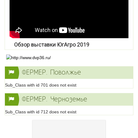
Обзор выставки ЮгАгро 2019
ФЕРМЕР. Поволжье
Sub_Class with id 701 does not exist
ФЕРМЕР. Черноземье
Sub_Class with id 712 does not exist