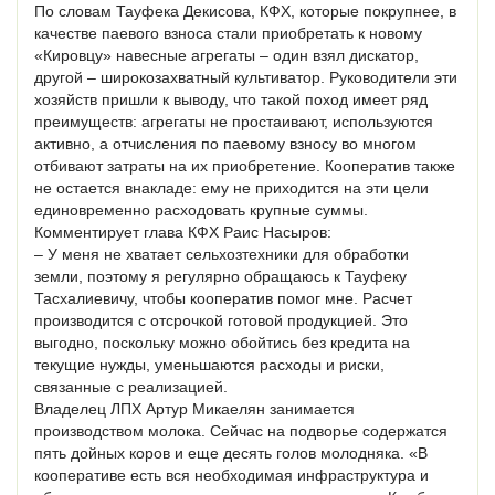
По словам Тауфека Декисова, КФХ, которые покрупнее, в
качестве паевого взноса стали приобретать к новому
«Кировцу» навесные агрегаты – один взял дискатор,
другой – широкозахватный культиватор. Руководители эти
хозяйств пришли к выводу, что такой поход имеет ряд
преимуществ: агрегаты не простаивают, используются
активно, а отчисления по паевому взносу во многом
отбивают затраты на их приобретение. Кооператив также
не остается внакладе: ему не приходится на эти цели
единовременно расходовать крупные суммы.
Комментирует глава КФХ Раис Насыров:
– У меня не хватает сельхозтехники для обработки
земли, поэтому я регулярно обращаюсь к Тауфеку
Тасхалиевичу, чтобы кооператив помог мне. Расчет
производится с отсрочкой готовой продукцией. Это
выгодно, поскольку можно обойтись без кредита на
текущие нужды, уменьшаются расходы и риски,
связанные с реализацией.
Владелец ЛПХ Артур Микаелян занимается
производством молока. Сейчас на подворье содержатся
пять дойных коров и еще десять голов молодняка. «В
кооперативе есть вся необходимая инфраструктура и