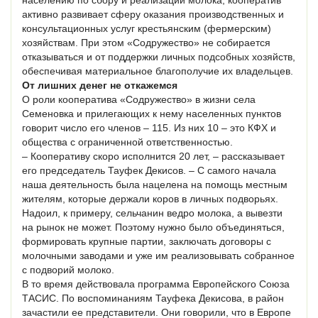
населению по сбору и реализации молока, кооператив
активно развивает сферу оказания производственных и
консультационных услуг крестьянским (фермерским)
хозяйствам. При этом «Содружество» не собирается
отказываться и от поддержки личных подсобных хозяйств,
обеспечивая материальное благополучие их владельцев.
От лишних денег не откажемся
О роли кооператива «Содружество» в жизни села
Семеновка и прилегающих к нему населенных пунктов
говорит число его членов – 115. Из них 10 – это КФХ и
общества с ограниченной ответственностью.
– Кооперативу скоро исполнится 20 лет, – рассказывает
его председатель Тауфек Декисов. – С самого начала
наша деятельность была нацелена на помощь местным
жителям, которые держали коров в личных подворьях.
Надоил, к примеру, сельчанин ведро молока, а вывезти
на рынок не может. Поэтому нужно было объединяться,
формировать крупные партии, заключать договоры с
молочными заводами и уже им реализовывать собранное
с подворий молоко.
В то время действовала программа Европейского Союза
ТАСИС. По воспоминаниям Тауфека Декисова, в район
зачастили ее представители. Они говорили, что в Европе