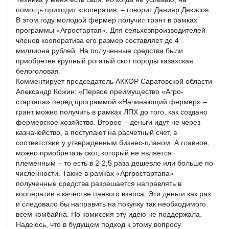
помощь приходит кооператив, – говорит Данияр Декисов.
В этом году молодой фермер получил грант в рамках
программы «Агростартап». Для сельхозпроизводителей-
членов кооператива его размер составляет до 4
миллиона рублей. На полученные средства были
приобретен крупный рогатый скот породы казахская
белоголовая.
Комментирует председатель АККОР Саратовской области
Александр Кожин: «Первое преимущество «Агро-
стартапа» перед программой «Начинающий фермер» –
грант можно получить в рамках ЛПХ до того, как создано
фермерское хозяйство. Второе – деньги идут не через
казначейство, а поступают на расчетный счет, в
соответствии у утвержденным бизнес-планом. А главное,
можно приобретать скот, который не является
племенным – то есть в 2-2,5 раза дешевле или больше по
численности. Также в рамках «Аргростартапа»
полученные средства разрешается направлять в
кооператив в качестве паевого взноса. Эти деньги как раз
и следовало бы направить на покупку так необходимого
всем комбайна. Но комиссия эту идею не поддержала.
Надеюсь, что в будущем подход к этому вопросу