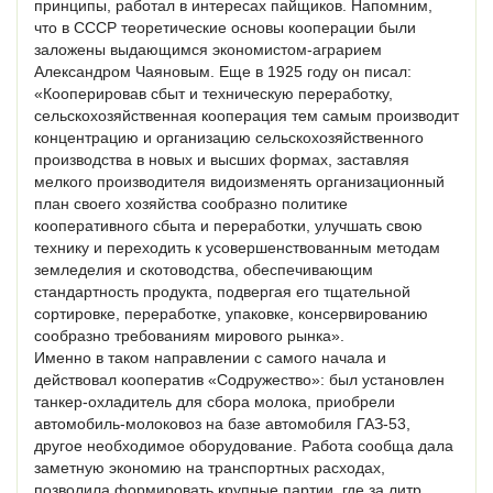
принципы, работал в интересах пайщиков. Напомним,
что в СССР теоретические основы кооперации были
заложены выдающимся экономистом-аграрием
Александром Чаяновым. Еще в 1925 году он писал:
«Кооперировав сбыт и техническую переработку,
сельскохозяйственная кооперация тем самым производит
концентрацию и организацию сельскохозяйственного
производства в новых и высших формах, заставляя
мелкого производителя видоизменять организационный
план своего хозяйства сообразно политике
кооперативного сбыта и переработки, улучшать свою
технику и переходить к усовершенствованным методам
земледелия и скотоводства, обеспечивающим
стандартность продукта, подвергая его тщательной
сортировке, переработке, упаковке, консервированию
сообразно требованиям мирового рынка».
Именно в таком направлении с самого начала и
действовал кооператив «Содружество»: был установлен
танкер-охладитель для сбора молока, приобрели
автомобиль-молоковоз на базе автомобиля ГАЗ-53,
другое необходимое оборудование. Работа сообща дала
заметную экономию на транспортных расходах,
позволила формировать крупные партии, где за литр