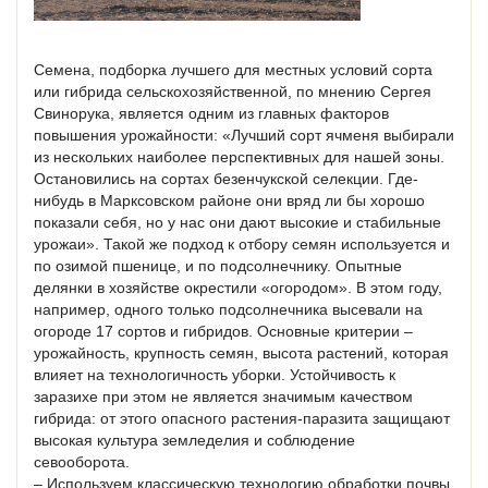
Семена, подборка лучшего для местных условий сорта
или гибрида сельскохозяйственной, по мнению Сергея
Свинорука, является одним из главных факторов
повышения урожайности: «Лучший сорт ячменя выбирали
из нескольких наиболее перспективных для нашей зоны.
Остановились на сортах безенчукской селекции. Где-
нибудь в Марксовском районе они вряд ли бы хорошо
показали себя, но у нас они дают высокие и стабильные
урожаи». Такой же подход к отбору семян используется и
по озимой пшенице, и по подсолнечнику. Опытные
делянки в хозяйстве окрестили «огородом». В этом году,
например, одного только подсолнечника высевали на
огороде 17 сортов и гибридов. Основные критерии –
урожайность, крупность семян, высота растений, которая
влияет на технологичность уборки. Устойчивость к
заразихе при этом не является значимым качеством
гибрида: от этого опасного растения-паразита защищают
высокая культура земледелия и соблюдение
севооборота.
– Используем классическую технологию обработки почвы,