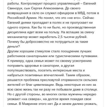
работы. Контролирует процесс управляющий – Евгений
Свинорук, сын Сергея Алексеевича. До своего
возвращения в село он служил офицером в МВД, потом в
Российской Армии. Но понял, что это «не его». Сейчас
Евгений днями пропадает в полях и не пропускает ни
одного огреха. Как бы то ни было, но производственная
дисциплина идет всем на пользу. На вспашке за смену
механизатор может заработать 2,5 тысячи рублей.
Почему бы добросовестно не потрудиться за такие
деньги?
Другим хорошим стимулом стало поощрение лучших
работников санаторными или туристическими путевками.
К примеру, одна семья может по своему усмотрению
поправить здоровье в санатории, а другая
попутешествовать, посетить интересные места и
набраться позитивных впечатлений. Таким образом,
решается проблема пресловутой оторванности сельских
жителей от благ цивилизации. Ведь некоторые из них за
всю свою жизнь так ни разу не побывали даже в столице.
Но с другой стороны, во многих селах мужчины нередко
уезжают «на севера», на долгое время покидая свои
семьи. В Мавринке этого нет. Да и зачем далеко уезжать,