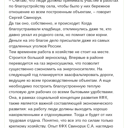
– Считаю, что люди должны принимать участие в работах
по благоустройству села, чтобы было у них бережное
отношение ко всем построенным объектам, – говорит
Сергей Свинорук.
Да так оно, собственно, и происходит. Когда
благоустраивали кладбище, откликнулись даже те, кто
давно уехал из родного села, но помнит свои корни.
Деньги на это благое дело присылали даже из самых
отдаленных уголков России.
Тем временем работа в хозяйстве не стоит на месте.
Строится большой зерносклад. Впервые в районе
переводится на газ зерносушилка, что позволит
существенно сэкономить на энергоносителях. На
следующий год планируется заасфальтировать дороги,
ведущие ко всем производственным объектам. А еще
необходимо построить благоустроенную теплую
столовую для рабочих со всеми бытовыми удобствами.
Она, в рамках социальной концепции развития КФХ,
также является важной составляющей экономического
развития: на работу люди должны выходить хорошо
накормленными и отдохнувшими. Тогда и будет от них
трудовая отдача. Понятно, что все это по силам только
крепкому хозяйству. Опыт КФХ Свинорук С.А. наглядно