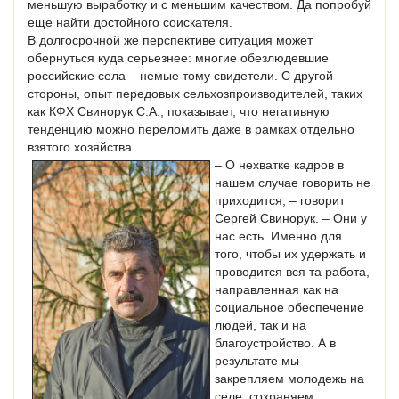
меньшую выработку и с меньшим качеством. Да попробуй
еще найти достойного соискателя.
В долгосрочной же перспективе ситуация может
обернуться куда серьезнее: многие обезлюдевшие
российские села – немые тому свидетели. С другой
стороны, опыт передовых сельхозпроизводителей, таких
как КФХ Свинорук С.А., показывает, что негативную
тенденцию можно переломить даже в рамках отдельно
взятого хозяйства.
– О нехватке кадров в
нашем случае говорить не
приходится, – говорит
Сергей Свинорук. – Они у
нас есть. Именно для
того, чтобы их удержать и
проводится вся та работа,
направленная как на
социальное обеспечение
людей, так и на
благоустройство. А в
результате мы
закрепляем молодежь на
селе, сохраняем