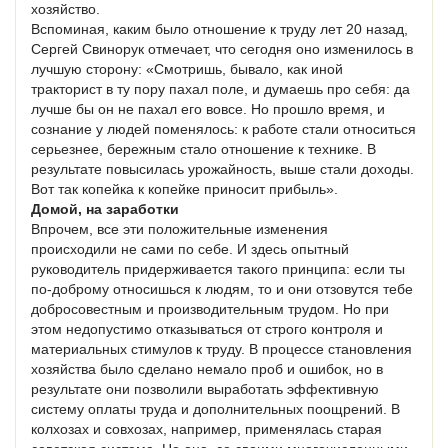
хозяйство.
Вспоминая, каким было отношение к труду лет 20 назад,
Сергей Свинорук отмечает, что сегодня оно изменилось в
лучшую сторону: «Смотришь, бывало, как иной
тракторист в ту пору пахал поле, и думаешь про себя: да
лучше бы он не пахал его вовсе. Но прошло время, и
сознание у людей поменялось: к работе стали относиться
серьезнее, бережным стало отношение к технике. В
результате повысилась урожайность, выше стали доходы.
Вот так копейка к копейке приносит прибыль».
Домой, на заработки
Впрочем, все эти положительные изменения
происходили не сами по себе. И здесь опытный
руководитель придерживается такого принципа: если ты
по-доброму относишься к людям, то и они отзовутся тебе
добросовестным и производительным трудом. Но при
этом недопустимо отказываться от строго контроля и
материальных стимулов к труду. В процессе становления
хозяйства было сделано немало проб и ошибок, но в
результате они позволили выработать эффективную
систему оплаты труда и дополнительных поощрений. В
колхозах и совхозах, например, применялась старая