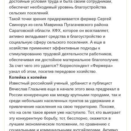
достойные условия труда и быта своим сотрудникам,
обеспечат необходимый уровень благоустройства
сельских поселений.
Такой точки зрения придерживается фермер Сергей
Свинорук из села Мавринка Пугагачевского района
Саратовской области. КФХ, которое он возглавляет,
активно вкладывает средства в благоустройство и
социальную сферу сельского поселения. А еще в
хозяйстве применяют эффективные подходы к
стимулированию трудовой деятельности работников,
обеспечивая им достойное материальное благополучие.
За счет чего это удается? Корреспондент «Фермера»
узнал об этом, посетив передовое хозяйство.
Копейка к копейке
Известный российский ученый, урбанист и публицист
Вячеслав Глазычев еще в начале этого века предрекал в
России конкуренцию как между крупными городами, так и
среди небольших населенных пунктов за удержание и
привлечение населения на свою территорию. Похоже,
что на селе такое время уже наступило. Тот, кто выиграет
эту конкурентную борьбу, тот, бесспорно, окажется в
лучшем экономическом положении, по сравнению с
социальными и коммунальными аутсайдерами. Активно