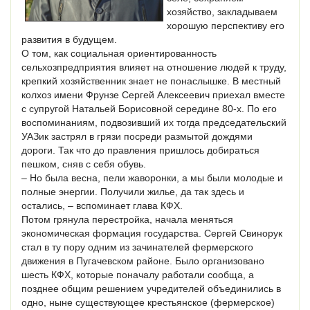
хозяйство, закладываем
хорошую перспективу его
развития в будущем.
О том, как социальная ориентированность
сельхозпредприятия влияет на отношение людей к труду,
крепкий хозяйственник знает не понаслышке. В местный
колхоз имени Фрунзе Сергей Алексеевич приехал вместе
с супругой Натальей Борисовной середине 80-х. По его
воспоминаниям, подвозивший их тогда председательский
УАЗик застрял в грязи посреди размытой дождями
дороги. Так что до правления пришлось добираться
пешком, сняв с себя обувь.
– Но была весна, пели жаворонки, а мы были молодые и
полные энергии. Получили жилье, да так здесь и
остались, – вспоминает глава КФХ.
Потом грянула перестройка, начала меняться
экономическая формация государства. Сергей Свинорук
стал в ту пору одним из зачинателей фермерского
движения в Пугачевском районе. Было организовано
шесть КФХ, которые поначалу работали сообща, а
позднее общим решением учредителей объединились в
одно, ныне существующее крестьянское (фермерское)