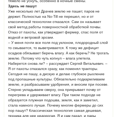
тяжело не уснуть, особенно в ночные смены.
Здесь не пашут
Уже несколько лет Драчев землю не пашет, паров не
держит. Полностью на No-Till не перешел, но и от
классической технологии отказался. Сам он называет
свой метод работы поверхностной обработкой почвы.
Отказ от пахоты, как утверждает фермер, спас поля от
водной и ветровой эрозии.
– У меня почти все поля под уклоном, плодородный слой
то смывается, то выветривается. К тому же дефицит
осадков обязывает беречь влагу. А как беречь? Не трогать
землю. Потому что чуть копнул – влага улетела.
Наберется снова ли? – рассуждает Сергей Витальевич. –
Я от пахоты отказался сразу, как поменял тракторы.
Сегодня не пашу, а дискую и делаю глубокое рыхление
под пропашные культуры. Обязательно подкармливаем
землю, и разбрасываем удобрения, и вносим при посеве.
Стерню укладываем сверху, она прикрывает почву от
перегрева и удерживает влагу. При таком подходе не
образуется плужная подошва, земля, как я заметил,
стала намного лучше. Почему многие фермеры до сих
пор пашут? Классическая технология самая дешевая,
техника для нее недорогая. Я и сам пахал, и пары