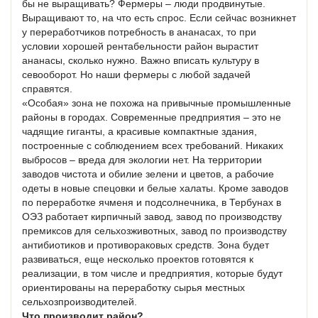
бы не выращивать? Фермеры – люди продвинутые.
Выращивают то, на что есть спрос. Если сейчас возникнет
у переработчиков потребность в ананасах, то при
условии хорошей рентабельности район вырастит
ананасы, сколько нужно. Важно вписать культуру в
севооборот. Но наши фермеры с любой задачей
справятся.
«Особая» зона не похожа на привычные промышленные
районы в городах. Современные предприятия – это не
чадящие гиганты, а красивые компактные здания,
построенные с соблюдением всех требований. Никаких
выбросов – вреда для экологии нет. На территории
заводов чистота и обилие зелени и цветов, а рабочие
одеты в новые спецовки и белые халаты. Кроме заводов
по переработке ячменя и подсолнечника, в Тербунах в
ОЭЗ работает кирпичный завод, завод по производству
премиксов для сельхозживотных, завод по производству
антибиотиков и противораковых средств. Зона будет
развиваться, еще несколько проектов готовятся к
реализации, в том числе и предприятия, которые будут
ориентированы на переработку сырья местных
сельхозпроизводителей.
Что производит район?