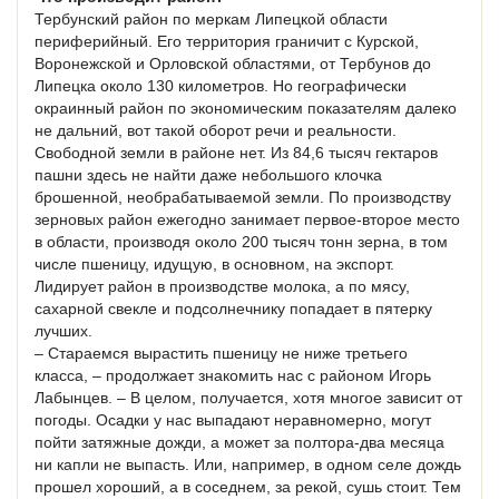
Тербунский район по меркам Липецкой области
периферийный. Его территория граничит с Курской,
Воронежской и Орловской областями, от Тербунов до
Липецка около 130 километров. Но географически
окраинный район по экономическим показателям далеко
не дальний, вот такой оборот речи и реальности.
Свободной земли в районе нет. Из 84,6 тысяч гектаров
пашни здесь не найти даже небольшого клочка
брошенной, необрабатываемой земли. По производству
зерновых район ежегодно занимает первое-второе место
в области, производя около 200 тысяч тонн зерна, в том
числе пшеницу, идущую, в основном, на экспорт.
Лидирует район в производстве молока, а по мясу,
сахарной свекле и подсолнечнику попадает в пятерку
лучших.
– Стараемся вырастить пшеницу не ниже третьего
класса, – продолжает знакомить нас с районом Игорь
Лабынцев. – В целом, получается, хотя многое зависит от
погоды. Осадки у нас выпадают неравномерно, могут
пойти затяжные дожди, а может за полтора-два месяца
ни капли не выпасть. Или, например, в одном селе дождь
прошел хороший, а в соседнем, за рекой, сушь стоит. Тем