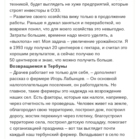
техникой, будет выглядеть не хуже предприятий, которые
строят инвесторы в ОЭЗ.
– Развитие своего хозяйства вижу только в продолжение
работы. Раньше я думал заняться и переработкой, но
вовремя понял, что для моего хозяйства это невыгодно.
Затраты большие, времени надо много уделять, а
«выхлопа» нет. Моя задача – увеличение урожайности. Я
в 1993 году получал 20 центнеров с гектара, и считал это
хорошим результатом, а сейчас получаю по
50 центнеров и знаю, что можно получить больше.
Возвращаемся в Тербуны
– Драчев работает не только для себя, – дополняет
рассказ о фермере Игорь Лабынцев. – Он основной
налогоплательщик поселения, он работодатель. Но
главное, такие фермеры это надежда на возрождение
наших сел. Есть факторы, которые как налоги, например,
через отчетность не проведешь. Человек живет на земле,
облагородил свою территорию, построил дом, построил
дорогу, мостик перекинул через плотину, благоустроил
территорию села, построил детскую площадку, помогает
с организацией праздника – вот так выглядит почти
каждый наш тербунский фермер. Вкладывают в село по