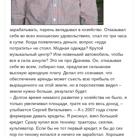
зарабатывать, парень вкладывал в хозяйство. Отказывал
себе во всех юношеских удовольствиях, спал по три часа
в сутки. Когда появлялись деньги, вопрос «куда
потратить» не стоял. Модная одежда? Крутой
музыкальный центр? Или новенький автомобиль, чтобы
все в села ахнули? Это не про Драчева. Он, отказывая
себе во всем, собирал паи, предлагая сельчанам
высокую арендную плату. Делал это сознавая, что
обеспечение аренды может съесть всю прибыль от
выращенного на этой земле, но в перспективе видел –
земли нужно больше, результат будет.
– Долгое время никакого развития у хозяйства не было, я
только увеличивал площади, тратя на это весь доход, –
улыбается Сергей Витальевич. – А с 2007 года стали
фермерам давать кредиты. Я рискнул, взял большой
кредит. Сразу купил всю технику: тракторы, сеялки,
культиватор. Если бы не тот первый кредит, я бы до сих
пор по-тихому копался и ничего не заработал. Хорошее