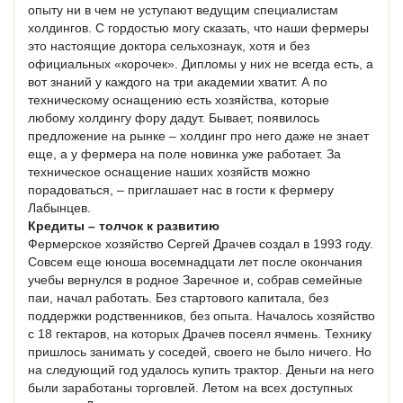
опыту ни в чем не уступают ведущим специалистам
холдингов. С гордостью могу сказать, что наши фермеры
это настоящие доктора сельхознаук, хотя и без
официальных «корочек». Дипломы у них не всегда есть, а
вот знаний у каждого на три академии хватит. А по
техническому оснащению есть хозяйства, которые
любому холдингу фору дадут. Бывает, появилось
предложение на рынке – холдинг про него даже не знает
еще, а у фермера на поле новинка уже работает. За
техническое оснащение наших хозяйств можно
порадоваться, – приглашает нас в гости к фермеру
Лабынцев.
Кредиты – толчок к развитию
Фермерское хозяйство Сергей Драчев создал в 1993 году.
Совсем еще юноша восемнадцати лет после окончания
учебы вернулся в родное Заречное и, собрав семейные
паи, начал работать. Без стартового капитала, без
поддержки родственников, без опыта. Началось хозяйство
с 18 гектаров, на которых Драчев посеял ячмень. Технику
пришлось занимать у соседей, своего не было ничего. Но
на следующий год удалось купить трактор. Деньги на него
были заработаны торговлей. Летом на всех доступных