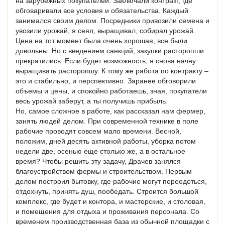
на зарубежных покупателей. Заключали контракт, где
обговаривали все условия и обязательства. Каждый
занимался своим делом. Посредники привозили семена и
увозили урожай, я сеял, выращивал, собирал урожай.
Цена на тот момент была очень хорошая, все были
довольны. Но с введением санкций, закупки расторопши
прекратились. Если будет возможность, я снова начну
выращивать расторопшу. К тому же работа по контракту –
это и стабильно, и перспективно. Заранее обговорили
объемы и цены, и спокойно работаешь, зная, покупатели
весь урожай заберут, а ты получишь прибыль.
Но, самое сложное в работе, как рассказал нам фермер,
занять людей делом. При современной технике в поле
рабочие проводят совсем мало времени. Весной,
положим, дней десять активной работы, уборка потом
недели две, осенью еще столько же, а в остальное
время? Чтобы решить эту задачу, Драчев занялся
благоустройством фермы и строительством. Первым
делом построил бытовку, где рабочие могут переодеться,
отдохнуть, принять душ, пообедать. Строится большой
комплекс, где будет и контора, и мастерские, и столовая,
и помещения для отдыха и проживания персонала. Со
временем производственная база из обычной площадки с