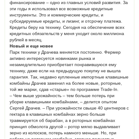
финансирование – одно из главных условий развития. За
эти годы я использовал все возможные кредитные
инструменты. Это и коммерческие кредиты, и
субсидируемые кредиты, и лизинг, и отсрочку платежа.
Кредиты беру на технику. Сегодня на обеспечение всех
кредитных обязательств у меня уходит около миллиона
рублей в месяц.
Новый и еще новее
Парк техники у Драчева меняется постоянно. Фермер
активно интересуется новинками рынка и
незамедлительно приобретает понравившуюся ему
технику, даже если на предыдущую покупку не вышла
гарантия. Так, недавно купленные импортные клавишные
комбайны Драчев заменил на более новые, роторные,
той же марки, сдав «старые» по программе Trade-In.
– Чем выше урожайность – тем больше потерь при
уборке клавишными комбайнами, – делится опытом
Сергей Драчев. – При урожайности свыше 40 центнеров с
гектара в клавишных комбайнах зерно больше
травмируется об барабан, а в роторных комбайнах
принцип обмолота другой – ротор мягко выдавливает
зерно из колосков, потерь намного меньше. Но, при
работе на роторном комбайне, главное полностью