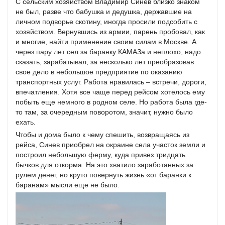
С сельским хозяйством Владимир Синев близко знаком
не был, разве что бабушка и дедушка, державшие на
личном подворье скотину, иногда просили подсобить с
хозяйством. Вернувшись из армии, парень пробовал, как
и многие, найти применение своим силам в Москве. А
через пару лет сел за баранку КАМАЗа и неплохо, надо
сказать, зарабатывал, за несколько лет преобразовав
свое дело в небольшое предприятие по оказанию
транспортных услуг. Работа нравилась – встречи, дороги,
впечатления. Хотя все чаще перед рейсом хотелось ему
побыть еще немного в родном селе. Но работа была где-
то там, за очередным поворотом, значит, нужно было
ехать.
Чтобы и дома было к чему спешить, возвращаясь из
рейса, Синев приобрел на окраине села участок земли и
построил небольшую ферму, куда привез тридцать
бычков для откорма. На это хватило заработанных за
рулем денег, но круто повернуть жизнь «от баранки к
баранам» мысли еще не было.