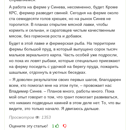
А работа на ферме у Синева, несомненно, будет. Кроме
КРС, фермер разводит свиней. Сегодня на ферме около
ста семидесяти голов хрюшек, но на рынок Синев не
торопится. В планах открытие мясной лавки, чтобы
кормить и сельчан, и саратовцев чистым качественным
мясом, без гормонов роста и добавок.
Будет в этой лавке и фермерская рыба. На территории
фермы большой пруд, в который выпущено сорок тысяч
мальков зеркального карпа. Часть особей уже подросли,
но пока их ловят рыбаки, которые специально приезжают
на ферму посидеть с удочкой на берегу пруда, пожарить
шашлыки, отдохнуть в уютных беседках.
– Я доволен результатом своих первых шагов, благодарен
всем, кто помогал мне на этом пути, – провожает нас
Владимир Синев. – Планов много, работы много. Пока
мой опыт говорит о том, что грант помогает развиваться,
что никаких подводных камней в этом деле нет. То, что вы
видите, это только начало. Я двигаюсь дальше.
Просмотров
: 1353
Оцените эту статью!
1