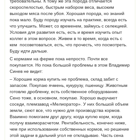
требовательны. К тому же эта порода отличается
скороспелостью, быстрым набором веса, высоким
выходом мяса после убоя. Хорошая порода, но знаний
пока мало. Буду породу изучать на практике, всегда есть
что улучшить. Может, со временем, займусь с селекцией.
Условия для развития есть, есть и время изучить опыт
коллег в этом вопросе. Живем в то время, когда есть с
кем посоветоваться, есть, что прочесть, что посмотреть.
Буду идти дальше.
С кормами на ферме пока непросто. Почти все
покупается. Но пока большой проблемы в этом Владимир
Синев не видит:
– Хорошие корма купить не проблема, склад забит с
запасом. Покупаю ячмень, кукурузу, пшеницу. Животным
готовлю дробленку, есть собственное оборудование.
Сено тоже, в основном, покупаю. Хорошо выручают
соседи, племзавод «Мелиоратор». У них большой объем
земли, сеют все, что нужно для производства кормов.
Взаимно помогаем друг другу, когда куплю корм, когда
получу взаиморасчетом. Рентабельность, конечно ниже,
чем при использовании собственных кормов, но решение
этой задачи в дальний угол не откладываю. Часть сена