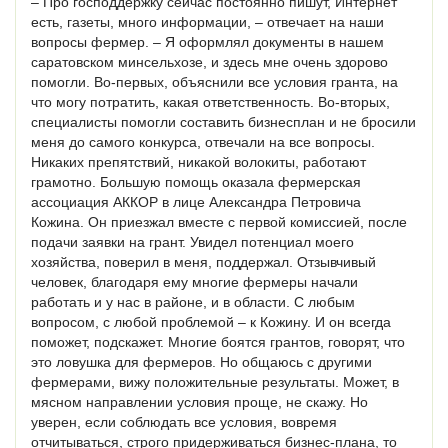
– Про господдержку сейчас постоянно пишут, Интернет
есть, газеты, много информации, – отвечает на наши
вопросы фермер. – Я оформлял документы в нашем
саратовском минсельхозе, и здесь мне очень здорово
помогли. Во-первых, объяснили все условия гранта, на
что могу потратить, какая ответственность. Во-вторых,
специалисты помогли составить бизнесплан и не бросили
меня до самого конкурса, отвечали на все вопросы.
Никаких препятствий, никакой волокиты, работают
грамотно. Большую помощь оказала фермерская
ассоциация АККОР в лице Александра Петровича
Кожина. Он приезжал вместе с первой комиссией, после
подачи заявки на грант. Увидел потенциал моего
хозяйства, поверил в меня, поддержал. Отзывчивый
человек, благодаря ему многие фермеры начали
работать и у нас в районе, и в области. С любым
вопросом, с любой проблемой – к Кожину. И он всегда
поможет, подскажет. Многие боятся грантов, говорят, что
это ловушка для фермеров. Но общаюсь с другими
фермерами, вижу положительные результаты. Может, в
мясном направлении условия проще, не скажу. Но
уверен, если соблюдать все условия, вовремя
отчитываться, строго придерживаться бизнес-плана, то