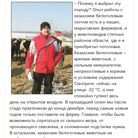
– Почему я выбрал эту
породу? Опыт работы с
казахским белоголовым
скотом есть и у наших,
марксовских фермеров, и
у животноводов степных
районов области, где я и
приобретал поголовье.
Казахские белоголовые –
крепкие животные, с
сильным иммунитетом,
неприхотливые к кормам
и условиям содержания.
Смотрите, сейчас на
улице -32 °C, а они
спокойно гуляют весь
день на открытом воздухе. В прошедший сезон мы пасли
стадо практически до конца декабря, перед самым новым
годом только поставили на ферму. Главное, чтобы была
возможность спрятаться от сильного ветра, от
пронзающего сквозняка, и соломенная подстилка нужна.
В остальном, казахские белоголовые животные не