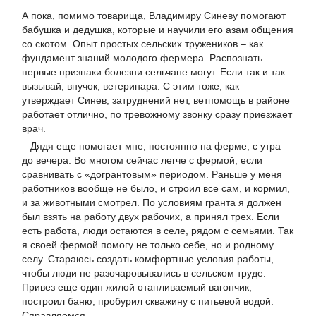
А пока, помимо товарища, Владимиру Синеву помогают
бабушка и дедушка, которые и научили его азам общения
со скотом. Опыт простых сельских тружеников – как
фундамент знаний молодого фермера. Распознать
первые признаки болезни сельчане могут. Если так и так –
вызывай, внучок, ветеринара. С этим тоже, как
утверждает Синев, затруднений нет, ветпомощь в районе
работает отлично, по тревожному звонку сразу приезжает
врач.
– Дядя еще помогает мне, постоянно на ферме, с утра
до вечера. Во многом сейчас легче с фермой, если
сравнивать с «догрантовым» периодом. Раньше у меня
работников вообще не было, и строил все сам, и кормил,
и за животными смотрел. По условиям гранта я должен
был взять на работу двух рабочих, а принял трех. Если
есть работа, люди остаются в селе, рядом с семьями. Так
я своей фермой помогу не только себе, но и родному
селу. Стараюсь создать комфортные условия работы,
чтобы люди не разочаровывались в сельском труде.
Привез еще один жилой отапливаемый вагончик,
построил баню, пробурил скважину с питьевой водой.
Справляемся.