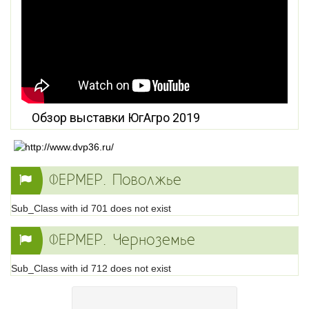
Обзор выставки ЮгАгро 2019
ФЕРМЕР. Поволжье
Sub_Class with id 701 does not exist
ФЕРМЕР. Черноземье
Sub_Class with id 712 does not exist