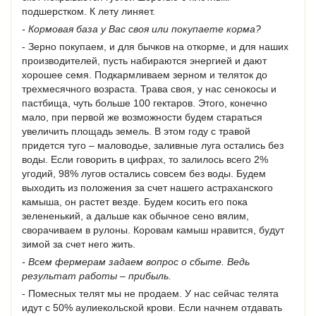
подшерстком. К лету линяет.
- Кормовая база у Вас своя или покупаете корма?
- Зерно покупаем, и для бычков на откорме, и для наших
производителей, пусть набираются энергией и дают
хорошее семя. Подкармливаем зерном и теляток до
трехмесячного возраста. Трава своя, у нас сенокосы и
пастбища, чуть больше 100 гектаров. Этого, конечно
мало, при первой же возможности будем стараться
увеличить площадь земель. В этом году с травой
придется туго – маловодье, заливные луга остались без
воды. Если говорить в цифрах, то залилось всего 2%
угодий, 98% лугов остались совсем без воды. Будем
выходить из положения за счет нашего астраханского
камыша, он растет везде. Будем косить его пока
зелененький, а дальше как обычное сено вялим,
сворачиваем в рулоны. Коровам камыш нравится, будут
зимой за счет него жить.
- Всем фермерам задаем вопрос о сбыте. Ведь
результат работы – прибыль.
- Помесных телят мы не продаем. У нас сейчас телята
идут с 50% аулиекольской крови. Если начнем отдавать