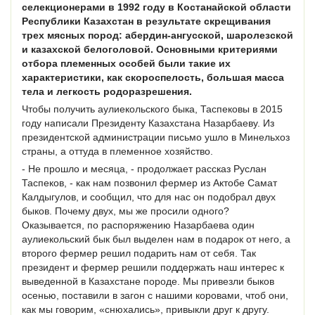
селекционерами в 1992 году в Костанайской области
Республики Казахстан в результате скрещивания
трех мясных пород: абердин-ангусской, шаролезской
и казахской белоголовой. Основными критериями
отбора племенных особей были такие их
характеристики, как скороспелость, большая масса
тела и легкость родоразрешения.
Чтобы получить аулиекольского быка, Таспековы в 2015
году написали Президенту Казахстана Назарбаеву. Из
президентской администрации письмо ушло в Минельхоз
страны, а оттуда в племенное хозяйство.
- Не прошло и месяца, - продолжает рассказ Руслан
Таспеков, - как нам позвонил фермер из Актобе Самат
Калдыгулов, и сообщил, что для нас он подобрал двух
быков. Почему двух, мы же просили одного?
Оказывается, по распоряжению Назарбаева один
аулиекольский бык был выделен нам в подарок от него, а
второго фермер решил подарить нам от себя. Так
президент и фермер решили поддержать наш интерес к
выведенной в Казахстане породе. Мы привезли быков
осенью, поставили в загон с нашими коровами, чтоб они,
как мы говорим, «снюхались», привыкли друг к другу.