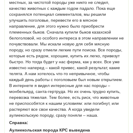
местных, за чистотой породы уже никто не следил,
качество животных с каждым годом падало. Пока еще
сохранялся потенциал симменталов, мы решили
улучшить поголовье, перевести его в мясное
направление, для этого нужно было приобрести
племенных быков. Сначала купили быков казахской
белоголовой, но особого интереса в этом направлении не
почувствовали. Мы искали новую для себя мясную
породу, но сразу отмели легкие пути поиска. Все породы,
которые есть рядом, хорошие, купить их легко, привезут
быстро. Но тогда будет у нас ферма, как у всех. Все уже
известно наперед – какой привес, какой результат, какие
телята. А нам хотелось что-то непривычное, чтобы
каждый день работы с поголовьем был новым открытием.
В интернете я видел интересные для нас породы –
монбельярд, санта-гертруда. Но их очень трудно купить,
перевозка тяжелая. Тем более, есть риск, что животные
не приспособятся к нашим условиям: или погибнут, или
растеряют все свои качества. А когда увидели
аулиекольскую породу, сразу поняли – наша.
Справка:
Аулиекольская порода КРС выведена