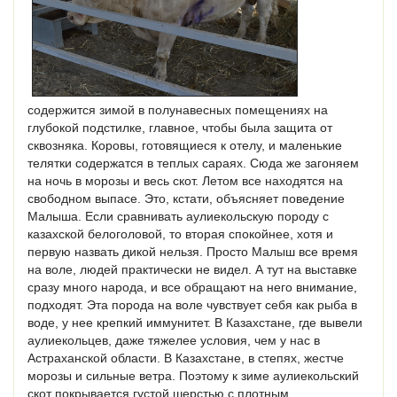
содержится зимой в полунавесных помещениях на
глубокой подстилке, главное, чтобы была защита от
сквозняка. Коровы, готовящиеся к отелу, и маленькие
телятки содержатся в теплых сараях. Сюда же загоняем
на ночь в морозы и весь скот. Летом все находятся на
свободном выпасе. Это, кстати, объясняет поведение
Малыша. Если сравнивать аулиекольскую породу с
казахской белоголовой, то вторая спокойнее, хотя и
первую назвать дикой нельзя. Просто Малыш все время
на воле, людей практически не видел. А тут на выставке
сразу много народа, и все обращают на него внимание,
подходят. Эта порода на воле чувствует себя как рыба в
воде, у нее крепкий иммунитет. В Казахстане, где вывели
аулиекольцев, даже тяжелее условия, чем у нас в
Астраханской области. В Казахстане, в степях, жестче
морозы и сильные ветра. Поэтому к зиме аулиекольский
скот покрывается густой шерстью с плотным