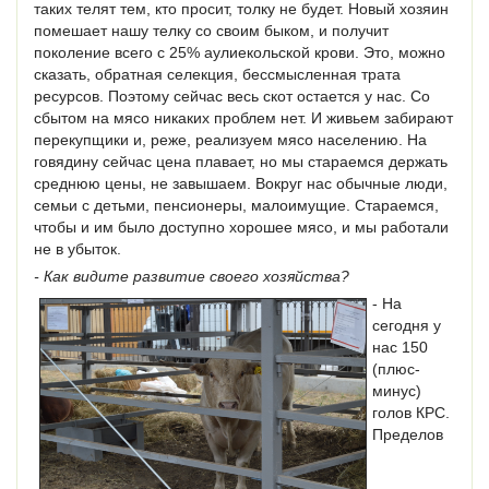
таких телят тем, кто просит, толку не будет. Новый хозяин
помешает нашу телку со своим быком, и получит
поколение всего с 25% аулиекольской крови. Это, можно
сказать, обратная селекция, бессмысленная трата
ресурсов. Поэтому сейчас весь скот остается у нас. Со
сбытом на мясо никаких проблем нет. И живьем забирают
перекупщики и, реже, реализуем мясо населению. На
говядину сейчас цена плавает, но мы стараемся держать
среднюю цены, не завышаем. Вокруг нас обычные люди,
семьи с детьми, пенсионеры, малоимущие. Стараемся,
чтобы и им было доступно хорошее мясо, и мы работали
не в убыток.
- Как видите развитие своего хозяйства?
- На
сегодня у
нас 150
(плюс-
минус)
голов КРС.
Пределов