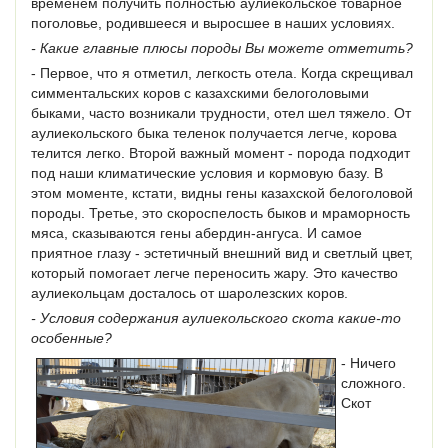
временем получить полностью аулиекольское товарное
поголовье, родившееся и выросшее в наших условиях.
- Какие главные плюсы породы Вы можете отметить?
- Первое, что я отметил, легкость отела. Когда скрещивал
симментальских коров с казахскими белоголовыми
быками, часто возникали трудности, отел шел тяжело. От
аулиекольского быка теленок получается легче, корова
телится легко. Второй важный момент - порода подходит
под наши климатические условия и кормовую базу. В
этом моменте, кстати, видны гены казахской белоголовой
породы. Третье, это скороспелость быков и мраморность
мяса, сказываются гены абердин-ангуса. И самое
приятное глазу - эстетичный внешний вид и светлый цвет,
который помогает легче переносить жару. Это качество
аулиекольцам досталось от шаролезских коров.
- Условия содержания аулиекольского скота какие-то
особенные?
- Ничего
сложного.
Скот