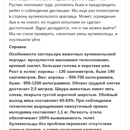
Руслан поспешил туда, успокоить быка и предупредить
ребят о соблюдении дистанции. Мы еще раз посмотрели
в сторону аулиекольского красавца. Может, ограждение
бык и не снесет, но подкоп копытами он сделал
достаточный. Вдруг догадается, что и так можно выйти?
Мы не стали проверять, насколько умны аулиекольцы, и
поспешили уйти.
Справка
Особенности экстерьера животных аулиекольской
породы: мускулистое массивное телосложение,
крепкий скелет, большая голова и короткая шея.
Рост в холке: коровы – 130 сантиметров, быки 140
сантиметров. Вес: коровы – 550-700 килограммов,
быки - 950-1200 килограммов. Обхват грудной клетки
достигает 2,5 метров. Шкура животных имеет пять
слоев, покрыта густой короткой шерстью. Убойный
выход мяса составляет 60-63%. При соблюдении
технологии выращивания ежесуточный привес
молодняка составляет 1,1 кг. Легкость отела
обеспечивает 100% выживаемость телят.
Аулиекольцы без проблем переносят отсутствие
сочных кормов, а также ухудшение качества