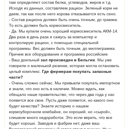
там определяют состав белка, углеводов, жиров и т.д.
Исходя из данных, составляем рацион. Зеленый корм не
даем, так как после него корова отказывается есть сено.
- Состав рациона должен быть очень точным, до грамма.
То есть должен быть кормосмеситель.
- Да. Мы купили очень хороший кормосмеситель АКМ-14.
Два раза в день раза я сажусь за компьютер и
контролирую рацион, с помощью специальной
программы. Вес должен быть точным, до миллиграмма.
Причем все оборудование и программа российские.
- Ваш доильный
зал произведен в Бельгии
. Мы уже
говорили о маленькой резинке, которая могла остановить
целый комплекс.
Где фермерам покупать запасные
части?
- Очень сложно сейчас. Мы привыкли покупать импортное
и знали, что оно есть в наличии. Можно ждать, как
обещало наше правительство, что через два года у нас
появится все свое. Пусть даже появится, но какого оно
будет качества? Знаете историю о нашем
кормоуборочном комбайне, он хороший, но «сырой»,
слишком много недоработок. Это если верить, что все
будет хорошо. Заводов и фабрик нет, даже ваш