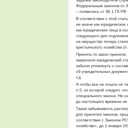
Федеральным законом от 3
– появилась ст. 86.1 ГК РФ.
В соответствии с этой ста
не иначе как юридическое 
как юридические лица в со
следующего дня подлежали
на имущество теперь стал
крестьянского хозяйства (п.
Принять-то закон приняли,
закрепили юридический ста
забыли упомянуть о составе
об учредительных документ
т.д.
А чтобы все не пошло не та
п.5, из которой следует, ч
специального закона. Не на
до настоящего времени не 
Такая забывчивость растяну
для принятия законов, про
соответствии с Законом Р
хозяйстве», до 1 января 2