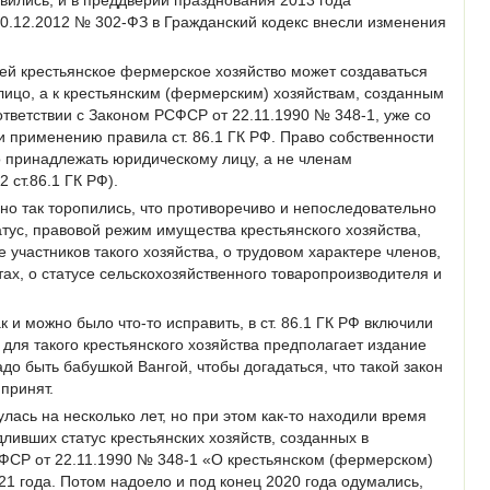
0.12.2012 № 302-ФЗ в Гражданский кодекс внесли изменения
тьей крестьянское фермерское хозяйство может создаваться
лицо, а к крестьянским (фермерским) хозяйствам, созданным
ответствии с Законом РСФСР от 22.11.1990 № 348-1, уже со
 применению правила ст. 86.1 ГК РФ. Право собственности
о принадлежать юридическому лицу, а не членам
2 ст.86.1 ГК РФ).
 но так торопились, что противоречиво и непоследовательно
тус, правовой режим имущества крестьянского хозяйства,
 участников такого хозяйства, о трудовом характере членов,
ах, о статусе сельскохозяйственного товаропроизводителя и
к и можно было что-то исправить, в ст. 86.1 ГК РФ включили
то для такого крестьянского хозяйства предполагает издание
до быть бабушкой Вангой, чтобы догадаться, что такой закон
принят.
лась на несколько лет, но при этом как-то находили время
дливших статус крестьянских хозяйств, созданных в
СФСР от 22.11.1990 № 348-1 «О крестьянском (фермерском)
021 года. Потом надоело и под конец 2020 года одумались,