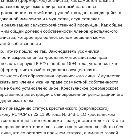
тьянское (фермерское) хозяйство, как самостоятельный
равами юридического лица, который на основе
гражданином, семьей или группой граждан, находящейся в
ндованной ими земли и имущества, осуществляет
 и реализацию сельскохозяйственной продукции. Как общее
ежим общей долевой собственности членов крестьянского
озяйства, которое при единогласном решении может
тной собственности.
, что-то пошло не так. Законодатель усомнился
ости закрепления за крестьянским хозяйством прав
в часть первую ГК РФ в ноябре 1994 года, установил, что
 (фермерские) хозяйства должны осуществлять
ельность без образования юридического лица. Имущество
жать его членам уже на праве совместной собственности,
м не было установлено иное. Крестьянское (фермерское)
арственной регистрации с одновременной регистрацией его
едпринимателем.
по приведению статуса крестьянского (фермерского)
Закону РСФСР от 22.11.90 года № 348-1 «О крестьянском
в соответствие с положениями Гражданского кодекса. Кто-то
л предпринимателем, возглавив крестьянское хозяйство без
лица, кто-то остался в прежнем статусе, а именно главой