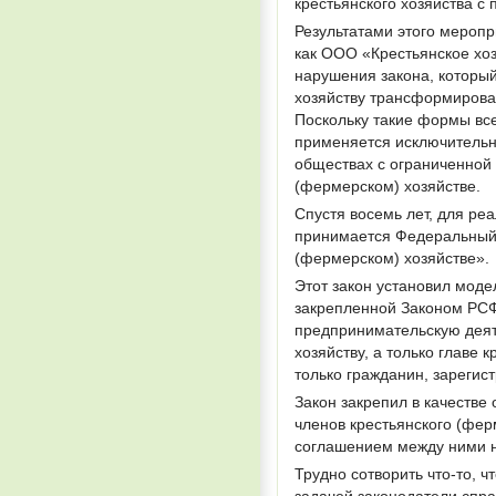
крестьянского хозяйства с
Результатами этого мероп
как ООО «Крестьянское хоз
нарушения закона, которы
хозяйству трансформироват
Поскольку такие формы все
применяется исключительн
обществах с ограниченной 
(фермерском) хозяйстве.
Спустя восемь лет, для ре
принимается Федеральный 
(фермерском) хозяйстве».
Этот закон установил моде
закрепленной Законом РСФ
предпринимательскую деят
хозяйству, а только главе 
только гражданин, зарегис
Закон закрепил в качеств
членов крестьянского (фер
соглашением между ними н
Трудно сотворить что-то, ч
задачей законодатели спра