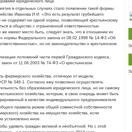
 правами юридического лица.
риятия в отдельных случаях стало появление такой формы
яйство Иванова И.И. «Это есть результат грубейшего
й не содержит ни одной нормы, позволяющей крестьянскому
ься в общество с ограниченной ответственностью.
 же имеют место быть, следует знать, что в отношении их
о нормы Федерального закона от 08.02.1998 № 14-ФЗ «Об
ответственностью», но не законодательство о крестьянском
S
ализации положений части первой Гражданского кодекса,
закон от 11.06.2003 № 74-ФЗ «О крестьянском
S
ль фермерского хозяйства, отличную от модели,
СР № 348-1. Согласно ему позволено осуществлять
ельность без образования юридического лица, но не самому
крестьянского хозяйства, которым, в свою очередь может быть
трированный в качестве индивидуального предпринимателя.
е общего правила режим общей совместной собственности
мерского) хозяйства на имущество хозяйства, если
е установлено иное.
тобы удивить граждан великой и необъятной. Но с этой
вились, и в преддверии празднования 2013 года