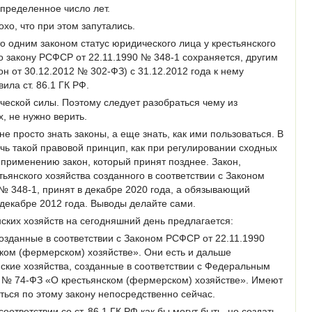
пределенное число лет.
хо, что при этом запутались.
то одним законом статус юридического лица у крестьянского
о закону РСФСР от 22.11.1990 № 348-1 сохраняется, другим
н от 30.12.2012 № 302-ФЗ) с 31.12.2012 года к нему
ла ст. 86.1 ГК РФ.
ческой силы. Поэтому следует разобраться чему из
, не нужно верить.
е просто знать законы, а еще знать, как ими пользоваться. В
ь такой правовой принцип, как при регулировании сходных
применению закон, который принят позднее. Закон,
ьянского хозяйства созданного в соответствии с Законом
№ 348-1, принят в декабре 2020 года, а обязывающий
в декабре 2012 года. Выводы делайте сами.
нских хозяйств на сегодняшний день предлагается:
 созданные в соответствии с Законом РСФСР от 22.11.1990
ком (фермерском) хозяйстве». Они есть и дальше
ские хозяйства, созданные в соответствии с Федеральным
а № 74-ФЗ «О крестьянском (фермерском) хозяйстве». Имеют
аться по этому закону непосредственно сейчас.
соответствии со ст. 86.1 ГК РФ как бы могут быть, но создать