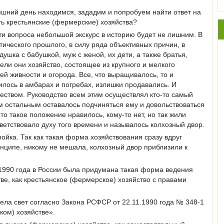
няшний день находимся, зададим и попробуем найти ответ на
сть крестьянские (фермерские) хозяйства?
и вопроса небольшой экскурс в историю будет не лишним. В
ического прошлого, в силу ряда объективных причин, в
ушка с бабушкой, муж с женой, их дети, а также братья,
ели они хозяйство, состоящее из крупного и мелкого
чей живности и огорода. Все, что выращивалось, то и
илось в амбарах и погребах, излишки продавались. И
еством. Руководство всем этим осуществлял кто-то самый
м остальным оставалось подчиняться ему и довольствоваться
то такое положение нравилось, кому-то нет, но так жили
тветствовало духу того времени и называлось колхозный двор.
ойка. Так как такая форма хозяйствования сразу вдруг
ринципе, никому не мешала, колхозный двор приблизили к
1990 года в России была придумана такая форма ведения
тве, как крестьянское (фермерское) хозяйство с правами
ела свет согласно Закона РСФСР от 22.11.1990 года № 348-1
ком) хозяйстве».