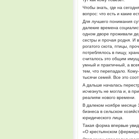
Чтобы знать, где на сегод
вопрос: что есть и какие е
Для лучшего понимания сут
далекие времена социалист
одном дворе проживали дед
сестры и прочая родня. И в
рогатого скота, птицы, про
потреблялось в пищу, хран
считалось это общим имущ
умный и практичный, а все
тем, что перепадало. Кому-
тысячи семей. Все это соо
А дальше началась перестр
исчезнуть не могла и, в п
реалиям нового времени.
В далеком ноябре месяце 
бизнеса в сельском хозяйс
юридического лица.
Такая форма впервые увид
«О крестьянском (фермерс