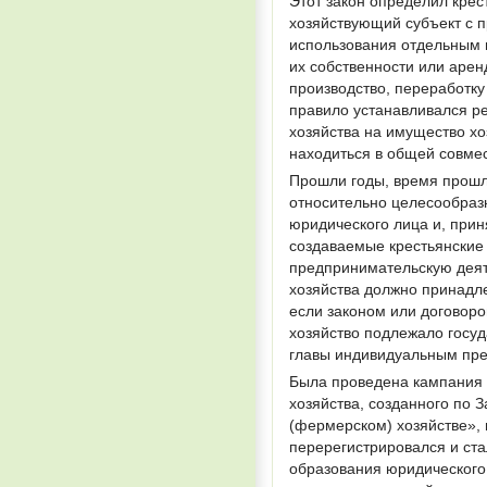
Этот закон определил крес
хозяйствующий субъект с п
использования отдельным 
их собственности или аре
производство, переработку
правило устанавливался р
хозяйства на имущество х
находиться в общей совмес
Прошли годы, время прошло
относительно целесообразн
юридического лица и, приня
создаваемые крестьянские
предпринимательскую деят
хозяйства должно принадле
если законом или договоро
хозяйство подлежало госуд
главы индивидуальным пр
Была проведена кампания 
хозяйства, созданного по 
(фермерском) хозяйстве», 
перерегистрировался и ста
образования юридического 