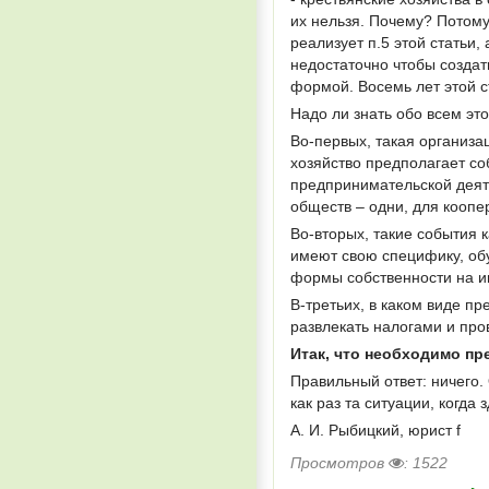
их нельзя. Почему? Потому 
реализует п.5 этой статьи,
недостаточно чтобы созда
формой. Восемь лет этой с
Надо ли знать обо всем эт
Во-первых, такая организ
хозяйство предполагает с
предпринимательской деяте
обществ – одни, для коопе
Во-вторых, такие события к
имеют свою специфику, обу
формы собственности на и
В-третьих, в каком виде п
развлекать налогами и про
Итак, что необходимо пр
Правильный ответ: ничего. 
как раз та ситуации, когда
А. И. Рыбицкий, юрист f
Просмотров
: 1522