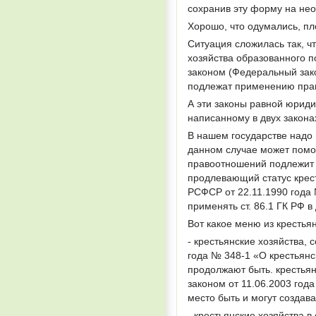
сохранив эту форму на нео
Хорошо, что одумались, пло
Ситуация сложилась так, ч
хозяйства образованного п
законом (Федеральный зако
подлежат применению прави
А эти законы равной юриди
написанному в двух законах
В нашем государстве надо н
данном случае может помоч
правоотношений подлежит 
продлевающий статус крест
РСФСР от 22.11.1990 года 
применять ст. 86.1 ГК РФ 
Вот какое меню из крестья
- крестьянские хозяйства,
года № 348-1 «О крестьянс
продолжают быть. крестьян
законом от 11.06.2003 год
место быть и могут создав
- крестьянские хозяйства в 