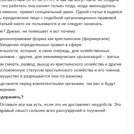
что работать она начнет только тогда, когда законодатель
 а именно, примет специальный закон. Одной статьи в кодексе
ть юридическое лицо с подобной организационно-правовой
татьей никто не пользовался и не следует начинать.
ом? Думаю, не помешает и вот почему.
ационноправовая форма как крестьянское (фермерское)
облюдение определенных правил в сфере
льности, которые, в свою очередь, для хозяйственных
ративов – другие, для некоммерческих организаций – третьи.
ак смерть, развод, выход из крестьянского хозяйства и другие
словленную статусом крестьянского хозяйства и его членов,
мущество и разрешаются они по-разному.
редстанете перед компетентными органами, так вас и будут
верками.
едпринять?
Оставьте все как есть, если это не доставляет неудобств. Это
 здравый смысл сильнее всех рассуждений и поучений.