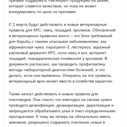
призван поддержать «зеленую» продукцию на рынке,
которая славится качеством, но пока не может
конкурировать по цене на прилавке.
С 1 марта будут действовать и новые ветеринарные
правила для КРС, овец, лошадей, кроликов. Обновлений
в ветеринарных правилах много – это блок требований
для борьбы с такими опасными заболеваниями, как
африканская чума, парагрипп-3, листериоз, заразный
узелковый дерматит КРС, оспа овец и коз, артериит
лошадей, геморрагическая пневмония у кроликов. В
документе расписано, как проводить профилактику,
методы лабораторной диагностики болезней, и что
делать, если они выявлены. Опираясь на эти правила,
ветеринарный врач может ввести в хозяйстве карантин.
Также начнут действовать и новые правила для
пчеловодов. Они гласят, что ежегодно на пасеке нужно
проводить дезинфекции, дезакаризации, дератизации и
запрещается обрабатывать ульи и пчел определенными
препаратами. К тому же теперь не обязательно иметь
зимовник, разрешено содержать пчелиные семьи в