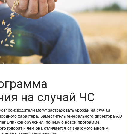
ограмма
ния на случай ЧС
озпроизводители могут застраховать урожай на случай
иродного характера. Заместитель генерального директора АО
ег Блинков объяснил, почему о новой программе
ого говорят и чем она отличается от знакомого многим
ультирискового) страхования.