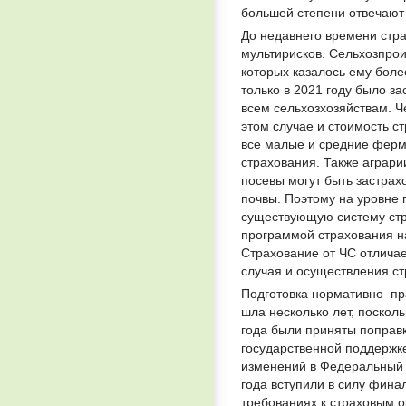
большей степени отвечают
До недавнего времени стр
мультирисков. Сельхозпро
которых казалось ему бол
только в 2021 году было з
всем сельхозхозяйствам. Ч
этом случае и стоимость с
все малые и средние ферме
страхования. Также аграрии
посевы могут быть застрах
почвы. Поэтому на уровне
существующую систему стр
программой страхования н
Страхование от ЧС отлича
случая и осуществления с
Подготовка нормативно–пр
шла несколько лет, поскол
года были приняты поправк
государственной поддержке
изменений в Федеральный з
года вступили в силу фин
требованиях к страховым о