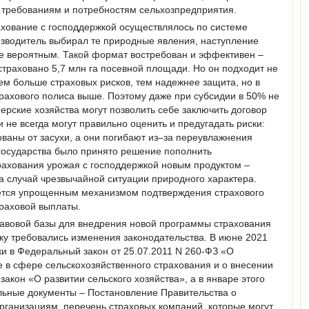
 требованиям и потребностям сельхозпредприятия.
ахование с господдержкой осуществлялось по системе
изводитель выбирал те природные явления, наступление
ее вероятным. Такой формат востребован и эффективен –
астраховано 5,7 млн га посевной площади. Но он подходит не
ем больше страховых рисков, тем надежнее защита, но в
трахового полиса выше. Поэтому даже при субсидии в 50% не
рские хозяйства могут позволить себе заключить договор
 не всегда могут правильно оценить и предугадать риски:
ованы от засухи, а они погибают из–за переувлажнения
 государства было принято решение пополнить
ахования урожая с господдержкой новым продуктом –
а случай чрезвычайной ситуации природного характера.
ется упрощенным механизмом подтверждения страхового
траховой выплаты.
авовой базы для внедрения новой программы страхования
ьку требовались изменения законодательства. В июне 2021
и в Федеральный закон от 25.07.2011 N 260-ФЗ «О
 в сфере сельскохозяйственного страхования и о внесении
акон «О развитии сельского хозяйства», а в январе этого
альные документы – Постановление Правительства о
рганизациям, перечень страховых компаний, которые могут