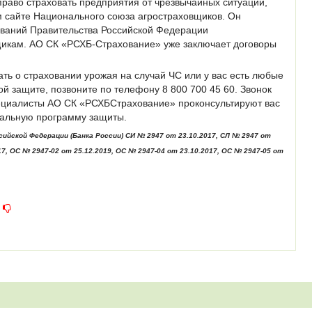
раво страховать предприятия от чрезвычайных ситуаций,
сайте Национального союза агростраховщиков. Он
ований Правительства Российской Федерации
икам. АО СК «РСХБ-Страхование» уже заключает договоры
ать о страховании урожая на случай ЧС или у вас есть любые
ой защите, позвоните по телефону 8 800 700 45 60. Звонок
ециалисты АО СК «РСХБСтрахование» проконсультируют вас
мальную программу защиты.
ийской Федерации (Банка России) СИ № 2947 от 23.10.2017, СЛ № 2947 от
17, ОС № 2947-02 от 25.12.2019, ОС № 2947-04 от 23.10.2017, ОС № 2947-05 от