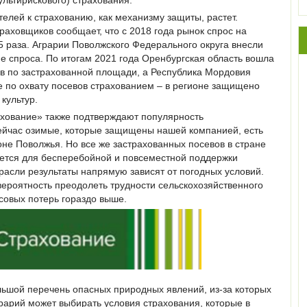
елей к страхованию, как механизму защиты, растет.
аховщиков сообщает, что с 2018 года рынок спрос на
5 раза. Аграрии Поволжского Федерального округа внесли
е спроса. По итогам 2021 года Оренбургская область вошла
ов по застрахованной площади, а Республика Мордовия
е по охвату посевов страхованием – в регионе защищено
культур.
хование» также подтверждают популярность
ейчас озимые, которые защищены нашей компанией, есть
оне Поволжья. Но все же застрахованных посевов в стране
уется для бесперебойной и повсеместной поддержки
трасли результаты напрямую зависят от погодных условий.
вероятность преодолеть трудности сельскохозяйственного
совых потерь гораздо выше.
льшой перечень опасных природных явлений, из-за которых
грарий может выбирать условия страхования, которые в