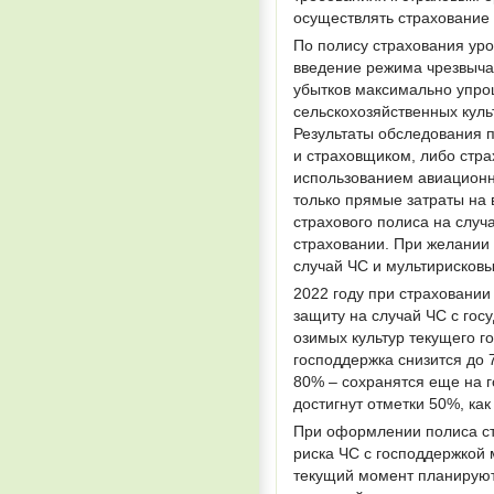
осуществлять страхование 
По полису страхования уро
введение режима чрезвыча
убытков максимально упро
сельскохозяйственных куль
Результаты обследования 
и страховщиком, либо стр
использованием авиационны
только прямые затраты на 
страхового полиса на случ
страховании. При желании
случай ЧС и мультирисковы
2022 году при страховании
защиту на случай ЧС с гос
озимых культур текущего 
господдержка снизится до
80% – сохранятся еще на го
достигнут отметки 50%, как
При оформлении полиса ст
риска ЧС с господдержкой м
текущий момент планируют