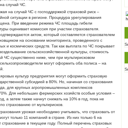
на случай ЧС.
жая на случай ЧС с господдержкой страховой риск –
йной ситуации в регионе. Процедура урегулирования
щена. При введении режима ЧС площадь гибели
туры оценивает комиссия при участии страхователя.
подтверждаются актом, который составляется страхователем
аховщиком на основании мониторинга, проведенного с
S
х и космических средств. Так как выплата по ЧС покрывает
возделывание сельскохозяйственной культуры, стоимость
ай ЧС существенно ниже, чем при мультирисковом
 сельхозпроизводители могут оформить оба полиса – на
й.
S
 яровых культур предприятия могут оформить страховую
ударственной субсидией в 80%. Но, начиная со страхования
года, для крупных агропромышленных комплексов
 70%. Для небольших фермерских хозяйств особые условия –
д, а затем также начнут снижать на 10% в год, пока не
 по страхованию от мультирисков.
рахования урожая необходимо учитывать, что страховать от
огут только 11 компаний в стране. Из них только 6 на
 страхование в текущем году. Полный перечень страховых