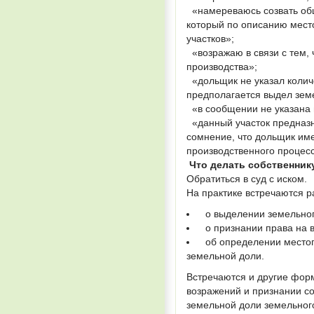
«намереваюсь созвать общ
который по описанию мест
участков»;
«возражаю в связи с тем, 
производства»;
«дольщик не указал колич
предполагается выдел земе
«в сообщении не указана ц
«данный участок предназн
сомнение, что дольщик име
производственного процес
Что делать собственник
Обратиться в суд с иском.
На практике встречаются ра
о выделении земельного
о признании права на в
об определении местопо
земельной доли.
Встречаются и другие фор
возражений и признании с
земельной доли земельног