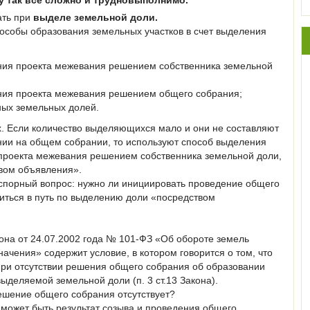
у так все сложно и трудновыполнимо.
нать при
выделе земельной доли.
собы образования земельных участков в счет выделения
ия проекта межевания решением собственника земельной
ия проекта межевания решением общего собрания;
ных земельных долей.
. Если количество выделяющихся мало и они не составляют
нии на общем собрании, то используют способ выделения
проекта межевания решением собственника земельной доли,
твом объявления».
спорный вопрос: нужно ли инициировать проведение общего
иться в путь по выделению доли «посредством
кона от 24.07.2002 года № 101-ФЗ «Об обороте земель
начения» содержит условие, в котором говорится о том, что
при отсутствии решения общего собрания об образовании
выделяемой земельной доли (п. 3 ст.13 Закона).
решение общего собрания отсутствует?
 может быть результат созыва и проведения общего