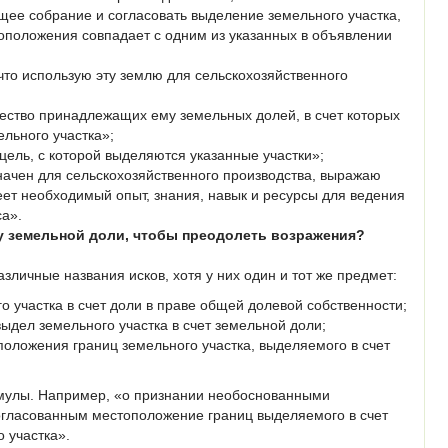
ее собрание и согласовать выделение земельного участка,
оположения совпадает с одним из указанных в объявлении
что использую эту землю для сельскохозяйственного
ество принадлежащих ему земельных долей, в счет которых
льного участка»;
ель, с которой выделяются указанные участки»;
ачен для сельскохозяйственного производства, выражаю
ет необходимый опыт, знания, навык и ресурсы для ведения
са».
у земельной доли, чтобы преодолеть возражения?
зличные названия исков, хотя у них один и тот же предмет:
 участка в счет доли в праве общей долевой собственности;
ыдел земельного участка в счет земельной доли;
ложения границ земельного участка, выделяемого в счет
мулы. Например, «о признании необоснованными
огласованным местоположение границ выделяемого в счет
о участка».