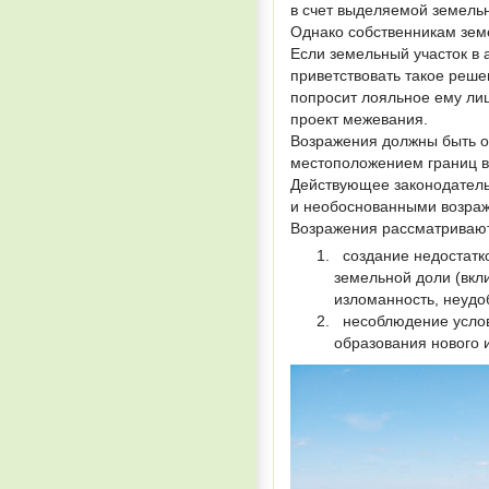
в счет выделяемой земель
Однако собственникам зем
Если земельный участок в 
приветствовать такое реше
попросит лояльное ему лиц
проект межевания.
Возражения должны быть о
местоположением границ в
Действующее законодатель
и необоснованными возра
Возражения рассматривают
создание недостатко
земельной доли (вкл
изломанность, неудоб
несоблюдение услови
образования нового 