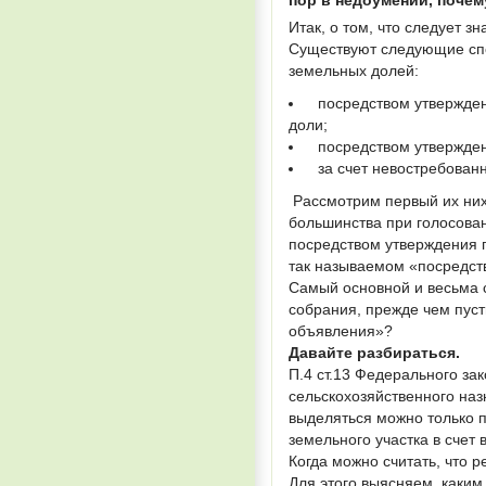
пор в недоумении, почем
Итак, о том, что следует з
Существуют следующие спо
земельных долей:
посредством утвержден
доли;
посредством утвержден
за счет невостребован
Рассмотрим первый их них
большинства при голосова
посредством утверждения 
так называемом «посредс
Самый основной и весьма 
собрания, прежде чем пуст
объявления»?
Давайте разбираться.
П.4 ст.13 Федерального за
сельскохозяйственного наз
выделяться можно только 
земельного участка в счет 
Когда можно считать, что 
Для этого выясняем, каким