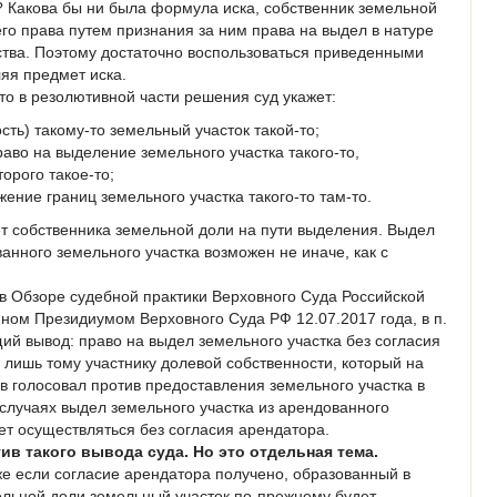
? Какова бы ни была формула иска, собственник земельной
его права путем признания за ним права на выдел в натуре
ства. Поэтому достаточно воспользоваться приведенными
яя предмет иска.
 то в резолютивной части решения суд укажет:
ть) такому-то земельный участок такой-то;
аво на выделение земельного участка такого-то,
орого такое-то;
ние границ земельного участка такого-то там-то.
дет собственника земельной доли на пути выделения. Выдел
анного земельного участка возможен не иначе, как с
в Обзоре судебной практики Верховного Суда Российской
ном Президиумом Верховного Суда РФ 12.07.2017 года, в п.
ий вывод: право на выдел земельного участка без согласия
лишь тому участнику долевой собственности, который на
 голосовал против предоставления земельного участка в
 случаях выдел земельного участка из арендованного
ет осуществляться без согласия арендатора.
ив такого вывода суда. Но это отдельная тема.
же если согласие арендатора получено, образованный в
ельной доли земельный участок по-прежнему будет