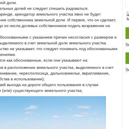
ной доли.
ельных долей не следует спешить радоваться.
аренде, арендатор земельного участка явно не будет
ние собственника земельной доли. И первое, что он сделает,
о из числа долевых собственников подать возражение на
боснованными с указанием причин несогласия с размером и
ыделяемого в счет земельной доли земельного участка.
S
ство не указывает, что следует понимать под обоснованными
жениями.
ся как обоснованные, если они указывают на:
в в расположении земельного участка, выделяемого в счет
S
инивание, чересполосица, дальноземелье, вкрапливание,
ства в использовании);
й выхода на дороги общего пользования в случае
и (или) существующего земельного участка;