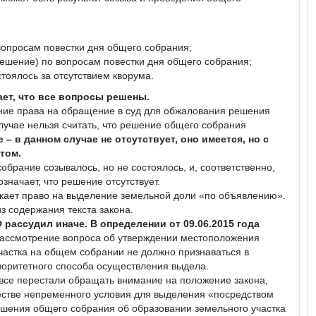
опросам повестки дня общего собрания;
ешение) по вопросам повестки дня общего собрания;
оялось за отсутствием кворума.
ает, что все вопросы решены.
ение права на обращение в суд для обжалования решения
лучае нельзя считать, что решение общего собрания
 – в данном случае не отсутствует, оно имеется, но с
атом.
собрание созывалось, но не состоялось, и, соответственно,
значает, что решение отсутствует.
никает право на выделение земельной доли «по объявлению».
з содержания текста закона.
рассудил иначе. В определении от 09.06.2015 года
 рассмотрение вопроса об утверждении местоположения
частка на общем собрании не должно признаваться в
иоритетного способа осуществления выдела.
 все перестали обращать внимание на положение закона,
стве непременного условия для выделения «посредством
ешения общего собрания об образовании земельного участка