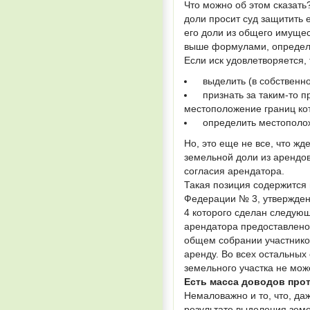
Что можно об этом сказать
доли просит суд защитить 
его доли из общего имуще
выше формулами, определ
Если иск удовлетворяется,
выделить (в собственнос
признать за таким-то пр
местоположение границ кот
определить местоположе
Но, это еще не все, что ж
земельной доли из арендов
согласия арендатора.
Такая позиция содержится 
Федерации № 3, утвержден
4 которого сделан следующ
арендатора предоставлено 
общем собрании участников
аренду. Во всех остальных
земельного участка не мож
Есть масса доводов прот
Немаловажно и то, что, да
результате выделения зем