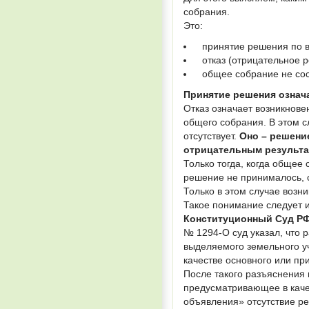
собрания.
Это:
принятие решения по в
отказ (отрицательное р
общее собрание не сост
Принятие решения означ
Отказ означает возникнов
общего собрания. В этом с
отсутствует.
Оно – решение
отрицательным результ
Только тогда, когда общее 
решение не принималось, о
Только в этом случае воз
Такое понимание следует и
Конституционный Суд РФ 
№ 1294-О суд указал, что
выделяемого земельного у
качестве основного или пр
После такого разъяснения
предусматривающее в каче
объявления» отсутствие р