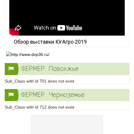
Обзор выставки ЮгАгро 2019
ФЕРМЕР. Поволжье
Sub_Class with id 701 does not exist
ФЕРМЕР. Черноземье
Sub_Class with id 712 does not exist