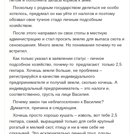
летом и пополнить запасы кормов к зиме.
Поскольку с родным государством делиться не особо
хотелось, придумал он как уйти от налогов и поэтому
обозвал свое тучное стадо личным подсобным
хозяйством.
После этого направил он свои стопы в местную
администрацию и стал просить землю для выпаса скота и
сенокошения. Много земли. Но понимания почему-то не
встретил.
Как только указал в заявлении статус - личное
подсобное хозяйство, почему-то предлагают только 2,5
гектара. Хочешь земли больше, не проблема –
регистрируйся в качестве индивидуального
предпринимателя и получай земли, сколько хочешь. А
индивидуальный предприниматель – это налоги и,
соответственно, грусть на лице Василия.
Почему закон так неблагосклонен к Василию?
Думается, причина в следующем.
Хочешь просто хорошо кушать – изволь, вот тебе 2,5
гектара, сажай, выращивай только для себя крупный
рогатый и мелкий скот, птицу и ни в чем себе не
отказывай. Это исключительно личный труд, плоды