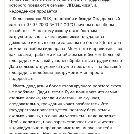
которого поедаются семьей "ЛПХашника", а
недоеденное продается.
Коль назвался ЛПХ, то полюби и блюди Федеральный
закон от 07.07.2003 № 112-ФЗ "О личном подсобном
хозяйстве". А по этому закону стать богатым
затруднительно. Таким труженикам государство
дозволило иметь в селе и за селом не более 2,5 гектара
земли на любом виде права. Может это и правильно, так
как вилами, граблями и китайским мотоблоком большей
площади земельный участок обработать затруднительно.
Да и сельского труженика нужно пожалеть – на большей
площади с подобным инструментом он просто
надорвется.
Иметь двадцать и более голов крупного рогатого скота
не проблема. Дяди и тети в Думе понимают, что семья
столько молока, масла и сметаны не скушает,
следовательно, гражданин хочет разбогатеть. Это
государством приветствуется, поэтому бери земли
сколько хочешь, но с одним условием - надо делиться.
Чтобы делиться, надо зарегистрироваться в качестве
индивидуального предпринимателя, иначе как тебя
контролировать. Начинает действовать схема: