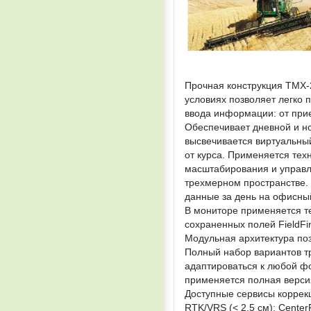
Прочная конструкция TMX-
условиях позволяет легко 
ввода информации: от пр
Обеспечивает дневной и но
высвечивается виртуальны
от курса. Применяется техн
масштабирования и управл
трехмерном пространстве.
данные за день на офисный
В мониторе применяется т
сохраненных полей FieldFi
Модульная архитектура по
Полный набор вариантов т
адаптироваться к любой фо
применяется полная верси
Доступные сервисы коррекц
RTK/VRS (< 2,5 см); Cente