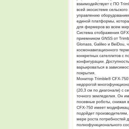
взаимодействует с ПО Tri
всей экосистеме сельского
управлению оборудованием 
единой платформы, котора
для фермеров во всем мир
Система отображения GFX-
приемником GNSS от Trimbl
Glonass, Galileo и BeiDou,
космонавигационного терми
конкретных сателлитов с п
конфигурации. Доступност
варьироваться в зависимос
покрытия.
Монитор Trimble® CFX-750™
недорогой многофункциона
(20,3 см по диагонали) с
точного земледелия. Он им
посевные роботы, снижая 
CFX-750 имеет модификаци
подойдет производителям,
мере роста потребностей д
полнофункционального со