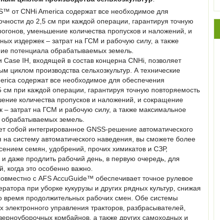
FS™ от CNHi America содержат все необходимое для
чности до 2,5 см при каждой операции, гарантируя точную
огонов, уменьшение количества пропусков и наложений, и
ых издержек – затрат на ГСМ и рабочую силу, а также
ие потенциала обрабатываемых земель.
 Case IH, входящей в состав концерна CNHi, позволяет
м циклом производства сельхозкультур. А технические
erica содержат все необходимое для обеспечения
5 см при каждой операции, гарантируя точную повторяемость
шение количества пропусков и наложений, и сокращение
 – затрат на ГСМ и рабочую силу, а также максимальное
 обрабатываемых земель.
ет собой интегрированное GNSS-решение автоматического
 на систему автоматического наведения, вы сможете более
ением семян, удобрений, прочих химикатов и СЗР,
 и даже продлить рабочий день, в первую очередь, для
, когда это особенно важно.
вместно с AFS AccuGuide™ обеспечивает точное рулевое
ератора при уборке кукурузы и других рядных культур, снижая
о время продолжительных рабочих смен. Обе системы
х электронного управления тракторов, разбрасывателей,
зерноуборочных комбайнов, а также других самоходных и