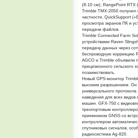
(8-10 см); RangePoint RTX 
Trimble TMX-2050 получил
частности, QuickSupport (
просмотра экранов ПК и ус
передачи файлов.
Trimble Connected Farm So
устройствами Raven Sling
передачу данных через сот
беспроводную коррекцию 
AGCO и Trimble объявили 
прецизионного сельского х
позаимствовать.
Новый GPS-монитор Trimble
высоким разрешением. Он 
универсального протокола с
наведения для всех видов 
машин. GFX-750 с видеовх
трехпортовым контроллеро
приемником GNSS со встр
контроллером автоматическ
спутниковых сигналов, осо
радиосистема Ag-820.