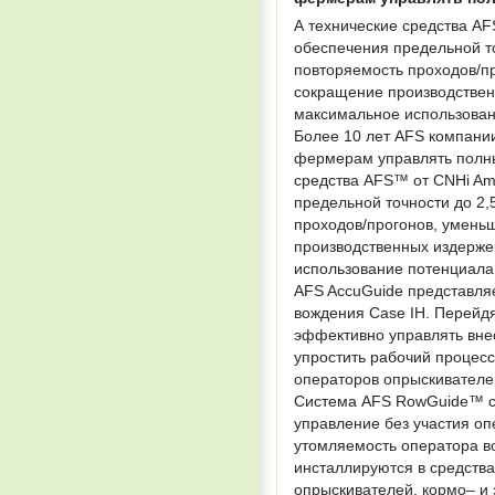
А технические средства A
обеспечения предельной то
повторяемость проходов/пр
сокращение производственн
максимальное использован
Более 10 лет AFS компании
фермерам управлять полны
средства AFS™ от CNHi Am
предельной точности до 2,
проходов/прогонов, умень
производственных издержек
использование потенциала
AFS AccuGuide представля
вождения Case IH. Перейдя
эффективно управлять внес
упростить рабочий процесс
операторов опрыскивателей
Система AFS RowGuide™ со
управление без участия оп
утомляемость оператора в
инсталлируются в средства
опрыскивателей, кормо– и 