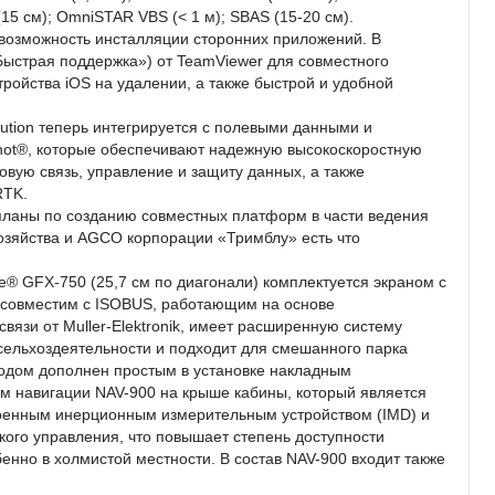
(15 см); OmniSTAR VBS (< 1 м); SBAS (15-20 см).
 возможность инсталляции сторонних приложений. В
«Быстрая поддержка») от TeamViewer для совместного
тройства iOS на удалении, а также быстрой и удобной
lution теперь интегрируется с полевыми данными и
shot®, которые обеспечивают надежную высокоскоростную
овую связь, управление и защиту данных, а также
RTK.
планы по созданию совместных платформ в части ведения
озяйства и AGCO корпорации «Тримблу» есть что
® GFX-750 (25,7 см по диагонали) комплектуется экраном с
совместим с ISOBUS, работающим на основе
вязи от Muller-Elektronik, имеет расширенную систему
сельхоздеятельности и подходит для смешанного парка
одом дополнен простым в установке накладным
м навигации NAV-900 на крыше кабины, который является
оенным инерционным измерительным устройством (IMD) и
ого управления, что повышает степень доступности
бенно в холмистой местности. В состав NAV-900 входит также