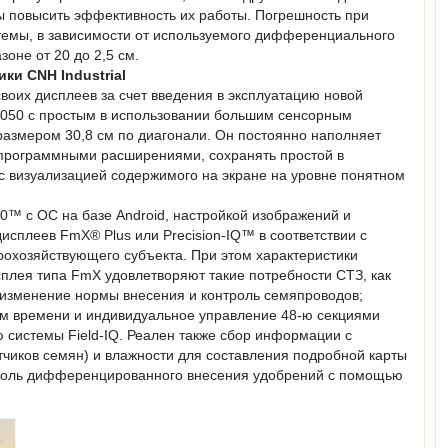
ы повысить эффективность их работы. Погрешность при
темы, в зависимости от используемого дифференциального
зоне от 20 до 2,5 см.
ики CNH Industrial
своих дисплеев за счет введения в эксплуатацию новой
050 с простым в использовании большим сенсорным
размером 30,8 см по диагонали. Он постоянно наполняет
программными расширениями, сохранять простой в
с визуализацией содержимого на экране на уровне понятном
0™ с ОС на базе Android, настройкой изображений и
сплеев FmX® Plus или Precision-IQ™ в соответствии с
рохозяйствующего субъекта. При этом характеристики
плея типа FmX удовлетворяют такие потребности СТЗ, как
 изменение нормы внесения и контроль семяпроводов;
ом времени и индивидуальное управление 48-ю секциями
 системы Field-IQ. Реален также сбор информации с
етчиков семян) и влажности для составления подробной карты
троль дифференцированного внесения удобрений с помощью