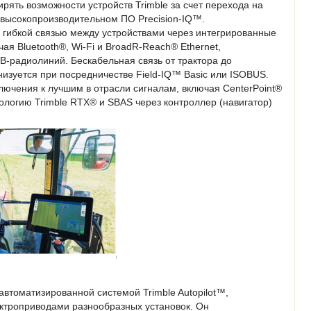
ять возможности устройств Trimble за счет перехода на
а высокопроизводительном ПО Precision-IQ™.
 гибкой связью между устройствами через интегрированные
ая Bluetooth®, Wi-Fi и BroadR-Reach® Ethernet,
В-радиолиний. Бескабельная связь от трактора до
изуется при посредничестве Field-IQ™ Basic или ISOBUS.
ючения к лучшим в отрасли сигналам, включая CenterPoint®
нологию Trimble RTX® и SBAS через контроллер (навигатор)
автоматизированной системой Trimble Autopilot™,
ктроприводами разнообразных установок. Он