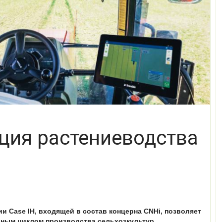
ция растениеводства
ии Case IH, входящей в состав концерна CNHi, позволяет
ным циклом производства сельхозкультур
.