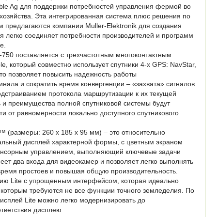
mble Ag для поддержки потребностей управления фермой во
 хозяйства. Эта интегрированная система плюс решения по
предлагаются компании Muller-Elektronik для создания
я легко соединяет потребности производителей и программ
е.
750 поставляется с трехчастотным многоконтактным
e, который совместно использует спутники 4-х GPS: NavStar,
 что позволяет повысить надежность работы
нала и сократить время конвергенции – «захвата» сигналов
одстраиванием протокола маршрутизации к их текущей
ь и преимущества полной спутниковой системы будут
ти от равномерности локально доступного спутникового
 (размеры: 260 х 185 х 95 мм) – это относительно
льный дисплей характерной формы, с цветным экраном
 сенсорным управлением, выполняющий ключевые задачи
еет два входа для видеокамер и позволяет легко выполнять
время простоев и повышая общую производительность.
ю Lite с упрощенным интерфейсом, которая идеально
 которым требуются не все функции точного земледелия. По
исплей Lite можно легко модернизировать до
ответствия дисплею