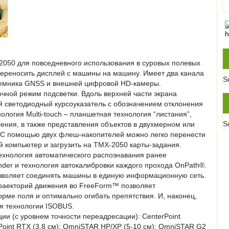
2050 для повседневного использования в суровых полевых
переносить дисплей с машины на машину. Имеет два канала
S
иемника GNSS и внешней цифровой HD-камеры.
чной режим подсветки. Вдоль верхней части экрана
й светодиодный курсоуказатель с обозначением отклонения
ология Multi-touch – планшетная технология “листания”,
S
ения, в также представления объектов в двухмерном или
 С помощью двух флеш-накопителей можно легко перенести
 компьютер и загрузить на TMX-2050 карты-задания.
ехнология автоматического распознавания ранее
nder и технология автокалибровки каждого прохода OnPath®.
зволяет соединять машины в единую информационную сеть.
раекторий движения во FreeForm™ позволяет
рме поля и оптимально огибать препятствия. И, наконец,
я технологии ISOBUS.
ии (с уровнем точности переадресации): CenterPoint
rPoint RTX (3,8 см); OmniSTAR HP/XP (5-10 см); OmniSTAR G2