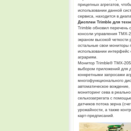
прицепных агрегатов, чтоб
использовании данной сис
сервиса, находится в диапа
Дисплеи Trimble для техн
Trimble обновил перечень 
консоли управления ТМХ-2
экраном высокой четкости 
остальные свои мониторы 
использовании интерфейс 
аграриям.
Монитор Trimble® TMX-205
выбором приложений для ди
конкретными запросами аг
многофункционального дис
автоматическое вождение,
мониторинг сева в реальн
сельхозагрегата с помощью
датчиков потока зерна (сч
урожайности, а также кон
карт-предписаний.