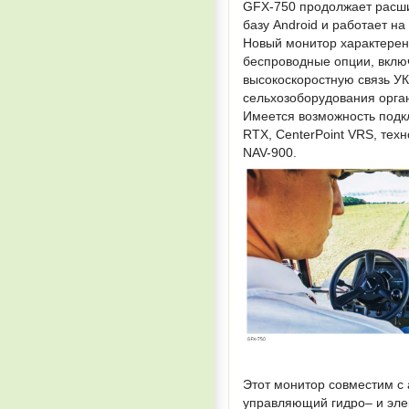
GFX-750 продолжает расшир
базу Android и работает н
Новый монитор характерен
беспроводные опции, включ
высокоскоростную связь УК
сельхозоборудования орган
Имеется возможность подкл
RTХ, CenterPoint VRS, тех
NAV-900.
Этот монитор совместим с 
управляющий гидро– и эле