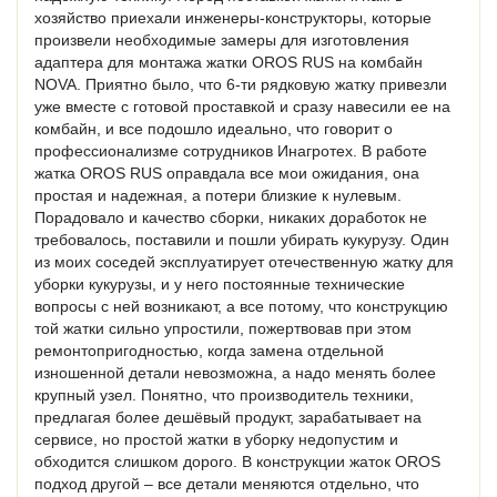
хозяйство приехали инженеры-конструкторы, которые
произвели необходимые замеры для изготовления
адаптера для монтажа жатки OROS RUS на комбайн
NOVA. Приятно было, что 6-ти рядковую жатку привезли
уже вместе с готовой проставкой и сразу навесили ее на
комбайн, и все подошло идеально, что говорит о
профессионализме сотрудников Инагротех. В работе
жатка OROS RUS оправдала все мои ожидания, она
простая и надежная, а потери близкие к нулевым.
Порадовало и качество сборки, никаких доработок не
требовалось, поставили и пошли убирать кукурузу. Один
из моих соседей эксплуатирует отечественную жатку для
уборки кукурузы, и у него постоянные технические
вопросы с ней возникают, а все потому, что конструкцию
той жатки сильно упростили, пожертвовав при этом
ремонтопригодностью, когда замена отдельной
изношенной детали невозможна, а надо менять более
крупный узел. Понятно, что производитель техники,
предлагая более дешёвый продукт, зарабатывает на
сервисе, но простой жатки в уборку недопустим и
обходится слишком дорого. В конструкции жаток OROS
подход другой – все детали меняются отдельно, что