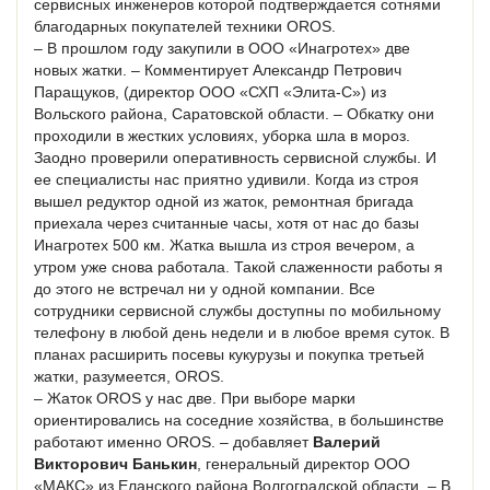
сервисных инженеров которой подтверждается сотнями
благодарных покупателей техники OROS.
– В прошлом году закупили в ООО «Инагротех» две
новых жатки. – Комментирует Александр Петрович
Паращуков, (директор ООО «СХП «Элита-С») из
Вольского района, Саратовской области. – Обкатку они
проходили в жестких условиях, уборка шла в мороз.
Заодно проверили оперативность сервисной службы. И
ее специалисты нас приятно удивили. Когда из строя
вышел редуктор одной из жаток, ремонтная бригада
приехала через считанные часы, хотя от нас до базы
Инагротех 500 км. Жатка вышла из строя вечером, а
утром уже снова работала. Такой слаженности работы я
до этого не встречал ни у одной компании. Все
сотрудники сервисной службы доступны по мобильному
телефону в любой день недели и в любое время суток. В
планах расширить посевы кукурузы и покупка третьей
жатки, разумеется, OROS.
– Жаток OROS у нас две. При выборе марки
ориентировались на соседние хозяйства, в большинстве
работают именно OROS. – добавляет
Валерий
Викторович Банькин
, генеральный директор ООО
«МАКС» из Еланского района Волгоградской области. – В