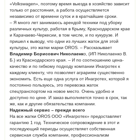
«Volkswagen», поэтому время выезда в хозяйство зависит
только от расстояния, а работа осуществляется
независимо от времени суток и в кратчайшие сроки.
– Я много лет занимаюсь арендой техники под уборку
различных культур, работая в Крыму, Краснодарском крае
и Карачаево-Черкесии, в том числе, и по кукурузе. И
пришел к выводу, что одни из лучших жаток для этой
культуры, это жатки марки OROS. – Рассказывает
Владимир Борисович Николаенк
о, (ИП Николаенко В.
Б.) из Краснодарского края. – И по соотношению цена-
качество и по гибкому подходу компании Инагротех к
каждому клиенту, что позволяет аграриям существенно
экономить. Есть еще одна услуга от Инагротех, которой я
постоянно пользуюсь, это перевозка жаток
спецтранспортом на новое место. Очень удобно и
доступно по цене. И заказ выполняется точно в срок, так
же, как и другие обязательства компании.
Надежный сервис – прежде всего
На все жатки OROS ООО «Инагротех» предоставляет
гарантию 1 год. Техническое сопровождение в этот и
последующий периоды осуществляет собственная
сервисная служба компании, профессионализм