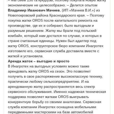
– Мы сеем 150 га кукурузы, поэтому покупать новую жатку
экономические не целесообразно. – Делится опытом
Владимир Иванович Мачнев
, (ИП «Мачнев В.И.») из
Новопокровский района Краснодарского края. – Поэтому
покупка жатки OROS после капитального ремонта на
производстве, где их и собирают, было выгодным и
разумным решением. Жатку мы брали под польский
комбайн, который нам достался по случаю, и которых в
стране считанные единицы. Нужен был адаптер под
жатку OROS, конструкторское бюро компании Инагротех
изготовило его, сервисная служба доставила вместе с
жаткой и установила.
Аренда жаток – выгодно и просто
В Инагротех на выгодных условиях можно также
арендовать жатку OROS на сезон. Это позволяет
получить в свое распоряжение высококлассную технику,
практически любому сельхозпредприятию. И на
арендованную жатку распространяется весь спектр
сервисного обслуживания. Именно надежная техническая
поддержка позволяет жаткам OROS выигрывать
конкурентную борьбу со своими аналогами. Сервисная
служба компании Инагротех оснащена мобильными
передвижными мастерскими на базе автомобилей