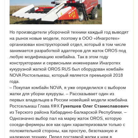
Но производители уборочной техники каждый год выводят
на рынок новые модели, поэтому в ООО «Инагротех»
организован конструкторский отдел, который в том числе
занимается разработкой адаптеров для жаток OROS под
любую модификацию комбайна. Так в этом году
конструкторами и сервисными инженерами Инагротех
кукурузной жаткой OROS RUS был оборудован комбайн
NOVA Ростсельмаш, который является премьерой 2018
года.
– Покупая комбайн NOVA, я уже определился с выбором
жатки для уборки кукурузы. – Рассказывает один из
первых владельцев в России новейшей модели комбайна
Ростсельмаш Глава КФХ
Гукепшев Олег Станиславович
из Терского района Кабардино-Балкарской Республики. –
Однозначно выбор пал на марку жаток OROS, которую
соседи-фермеры все как один характеризовали только с
положительной стороны, как простую, безотказную и
надежную технику. Перед поставкой жатки к нам в