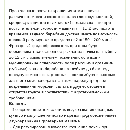
Проведенные расчеты крошения комков почвы
различного механического состава (легкосуглинистой,
среднесуглинистой и глинистой) показывают, что при
поступательной скорости машины v = 1…2 м/с частота
вращения заднего барабана должна иметь возможность
плавной регулировки в пределах n2 = 150…200 мин‑1.
Фрезерный грядообразователь при этом будет
обеспечивать качественное рыхление почвы на глубину
до 12 см с измельчением пожнивных остатков и
мульчирование поверхности поля рабочими органами
(зубьями) заднего барабана на глубину до 6 см под
посадку семенного картофеля, топинамбура в системе
элитного семеноводства, а также нарезку гряд при
возделывании моркови, салата и других овощей в
открытом грунте в соответствии с агротехническими
требованиями.
Выводы
- В современных технологиях возделывания овощных
культур наилучшее качество нарезки гряд обеспечивает
двухбарабанная фрезерная машина.
 - Для регулирования качества крошения почвы при