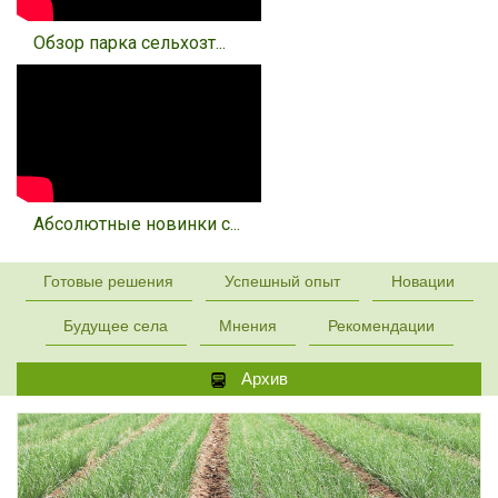
Обзор парка сельхозт...
Абсолютные новинки с...
Готовые решения
Успешный опыт
Новации
Будущее села
Мнения
Рекомендации
Архив