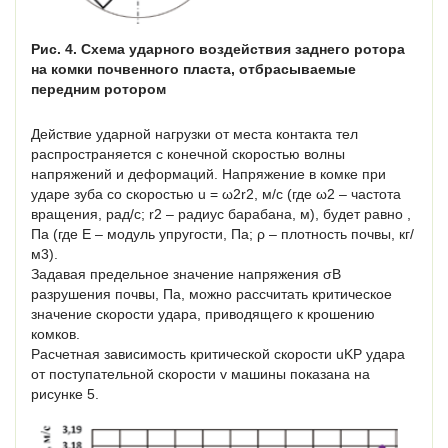
Рис. 4. Схема ударного воздействия заднего ротора
на комки почвенного пласта, отбрасываемые
передним ротором
Действие ударной нагрузки от места контакта тел
распространяется с конечной скоростью волны
напряжений и деформаций. Напряжение в комке при
ударе зуба со скоростью u = ω2r2, м/с (где ω2 – частота
вращения, рад/с; r2 – радиус барабана, м), будет равно ,
Па (где E – модуль упругости, Па; ρ – плотность почвы, кг/
м3).
Задавая предельное значение напряжения σВ
разрушения почвы, Па, можно рассчитать критическое
значение скорости удара, приводящего к крошению
комков.
Расчетная зависимость критической скорости uKP удара
от поступательной скорости v машины показана на
рисунке 5.