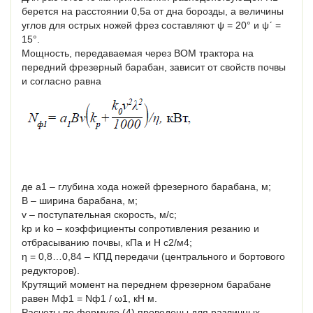
берется на расстоянии 0,5a от дна борозды, а величины
углов для острых ножей фрез составляют ψ = 20° и ψʹ =
15°.
Мощность, передаваемая через ВОМ трактора на
передний фрезерный барабан, зависит от свойств почвы
и согласно равна
де a1 – глубина хода ножей фрезерного барабана, м;
B – ширина барабана, м;
v – поступательная скорость, м/с;
kp и ko – коэффициенты сопротивления резанию и
отбрасыванию почвы, кПа и Н с2/м4;
η = 0,8…0,84 – КПД передачи (центрального и бортового
редукторов).
Крутящий момент на переднем фрезерном барабане
равен Мф1 = Nф1 / ω1, кН м.
Расчеты по формуле (4) проведены для различных