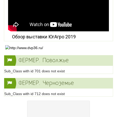
Обзор выставки ЮгАгро 2019
ФЕРМЕР. Поволжье
Sub_Class with id 701 does not exist
ФЕРМЕР. Черноземье
Sub_Class with id 712 does not exist