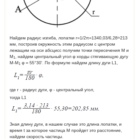
Найдем радиус изгиба, лопатки r=1/2π=1340,03/6,28≈213
мм, построив окружность этим радиусом с центром
лежащим на оси абсцисс получим точки пересечения М и
М
, найдем центральный угол φ хорды стягивающую дугу
1
М-М
φ = 55°30'. По формуле найдем длину дуги L1,
1
где r - радиус дуги, φ - центральный угол,
тогда L1
Зная длину дуги, в нашем случае это длина лопатки, и
время t за которое частица М пройдет это расстояние,
найдем скорость частицы.