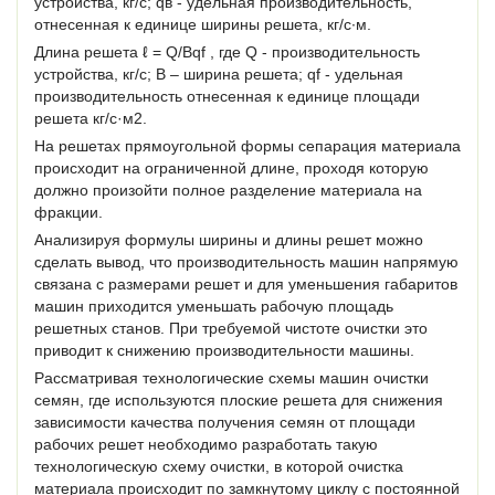
устройства, кг/с; qв - удельная производительность,
отнесенная к единице ширины решета, кг/с∙м.
Длина решета ℓ = Q/Bqf , где Q - производительность
устройства, кг/с; В – ширина решета; qf - удельная
производительность отнесенная к единице площади
решета кг/с·м2.
На решетах прямоугольной формы сепарация материала
происходит на ограниченной длине, проходя которую
должно произойти полное разделение материала на
фракции.
Анализируя формулы ширины и длины решет можно
сделать вывод, что производительность машин напрямую
связана с размерами решет и для уменьшения габаритов
машин приходится уменьшать рабочую площадь
решетных станов. При требуемой чистоте очистки это
приводит к снижению производительности машины.
Рассматривая технологические схемы машин очистки
семян, где используются плоские решета для снижения
зависимости качества получения семян от площади
рабочих решет необходимо разработать такую
технологическую схему очистки, в которой очистка
материала происходит по замкнутому циклу с постоянной