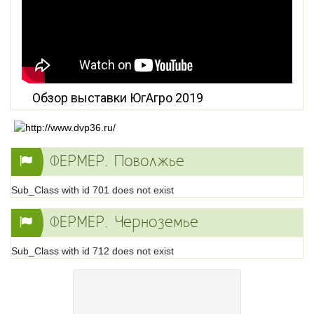
Обзор выставки ЮгАгро 2019
ФЕРМЕР. Поволжье
Sub_Class with id 701 does not exist
ФЕРМЕР. Черноземье
Sub_Class with id 712 does not exist