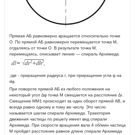
Прямая АБ равномерно вращается относительно точки
O. По прямой АБ равномерно перемещается точка M,
отдаляясь от точки O. В результате точка M,
перемещаясь, описывает линию — спираль Архимеда.
,где - приращение радиуса r, при приращении угла φ на
dφ.
При повороте прямой АБ из любого положения на
некоторый угол Δφ точка M смещается на расстояние Δr.
Смещение MM1 происходит за один оборот прямой АВ, и
всегда равно одному и тому же числу. Это число
называется шагом спирали Архимеда. Траектория
движения частицы по решету имеет вид спирали
Архимеда. При скорости вращения вала 4 об/мин частица
М пройдет расстояние равное длине спирали Архимеда