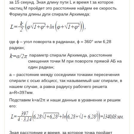
за 15 секунд. Зная длину пути L и время t за которое
частиц М пройдет это расстояние найдем ее скорость.
Формула длины дуги спирали Архимеда:
где ϕ – угол поворота в радианах, ϕ = 360° или 6,28
радиан;
параметр спирали Архимеда, расстояние
смещения точки М при повороте прямой АБ на
один радиан;
а – расстояние между соседними точками пересечения
спирали с осью абсцисс, так называемый шаг спирали, в
нашем случае, а равна радиусу рабочего решета
а=R=397мм.
Подставим k=a/2π и наши данные в уравнение и решим
его:
Зная расстояние и время, за которое точка пройдет