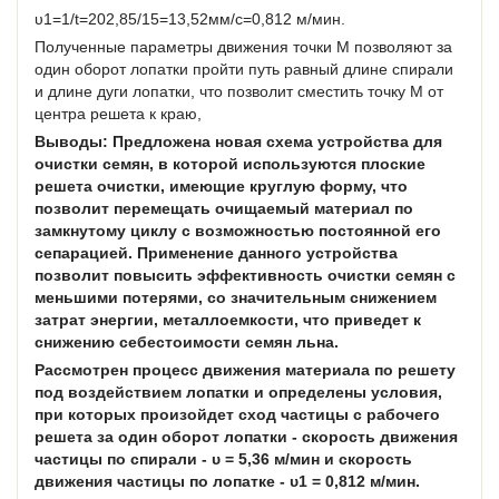
υ1=1/t=202,85/15=13,52мм/c=0,812 м/мин.
Полученные параметры движения точки М позволяют за
один оборот лопатки пройти путь равный длине спирали
и длине дуги лопатки, что позволит сместить точку М от
центра решета к краю,
Выводы: Предложена новая схема устройства для
очистки семян, в которой используются плоские
решета очистки, имеющие круглую форму, что
позволит перемещать очищаемый материал по
замкнутому циклу с возможностью постоянной его
сепарацией. Применение данного устройства
позволит повысить эффективность очистки семян с
меньшими потерями, со значительным снижением
затрат энергии, металлоемкости, что приведет к
снижению себестоимости семян льна.
Рассмотрен процесс движения материала по решету
под воздействием лопатки и определены условия,
при которых произойдет сход частицы с рабочего
решета за один оборот лопатки - скорость движения
частицы по спирали - υ = 5,36 м/мин и скорость
движения частицы по лопатке - υ1 = 0,812 м/мин.