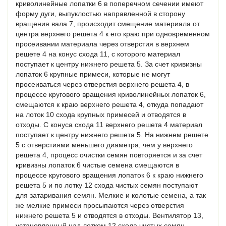
криволинейные лопатки 6 в поперечном сечении имеют
форму дуги, выпуклостью направленной в сторону
вращения вала 7, происходит смещение материала от
центра верхнего решета 4 к его краю при одновременном
просеивании материала через отверстия в верхнем
решете 4 на конус схода 11, с которого материал
поступает к центру нижнего решета 5. За счет кривизны
лопаток 6 крупные примеси, которые не могут
просеиваться через отверстия верхнего решета 4, в
процессе кругового вращения криволинейных лопаток 6,
смещаются к краю верхнего решета 4, откуда попадают
на лоток 10 схода крупных примесей и отводятся в
отходы. С конуса схода 11 верхнего решета 4 материал
поступает к центру нижнего решета 5. На нижнем решете
5 с отверстиями меньшего диаметра, чем у верхнего
решета 4, процесс очистки семян повторяется и за счет
кривизны лопаток 6 чистые семена смещаются в
процессе кругового вращения лопаток 6 к краю нижнего
решета 5 и по лотку 12 схода чистых семян поступают
для затаривания семян. Мелкие и колотые семена, а так
же мелкие примеси просыпаются через отверстия
нижнего решета 5 и отводятся в отходы. Вентилятор 13,
установленный над лотком 12 схода чистых семян,