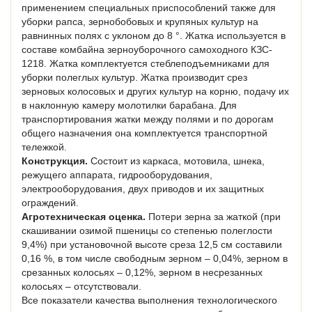
применением специальных приспособлений также для
уборки рапса, зернобобовых и крупяных культур на
равнинных полях с уклоном до 8 °. Жатка используется в
составе комбайна зерноуборочного самоходного КЗC-
1218. Жатка комплектуется стеблеподъемниками для
уборки полеглых культур. Жатка производит срез
зерновых колосовых и других культур на корню, подачу их
в наклонную камеру молотилки барабана. Для
транспортирования жатки между полями и по дорогам
общего назначения она комплектуется транспортной
тележкой.
Конструкция.
Состоит из каркаса, мотовила, шнека,
режущего аппарата, гидрооборудования,
электрооборудования, двух приводов и их защитных
ограждений.
Агротехническая оценка.
Потери зерна за жаткой (при
скашивании озимой пшеницы со степенью полеглости
9,4%) при установочной высоте среза 12,5 см составили
0,16 %, в том числе свободным зерном – 0,04%, зерном в
срезанных колосьях – 0,12%, зерном в несрезанных
колосьях – отсутствовали.
Все показатели качества выполнения технологического