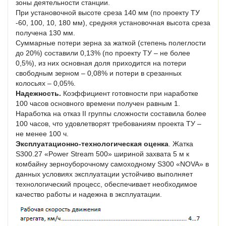
зоны деятельности станции.
При установочной высоте среза 140 мм (по проекту ТУ
-60, 100, 10, 180 мм), средняя установочная высота среза
получена 130 мм.
Суммарные потери зерна за жаткой (степень полеглости
до 20%) составили 0,13% (по проекту ТУ – не более
0,5%), из них основная доля приходится на потери
свободным зерном – 0,08% и потери в срезанных
колосьях – 0,05%.
Надежность.
Коэффициент готовности при наработке
100 часов основного времени получен равным 1.
Наработка на отказ II группы сложности составила более
100 часов, что удо­влетворят требованиям проекта ТУ –
не менее 100 ч.
Эксплуатационно-технологическая оценка
. Жатка
S300.27 «Power Stream 500» шириной захвата 5 м к
комбайну зерноуборочному самоходному S300 «NOVA» в
данных условиях эксплуатации устойчиво выполняет
техно­логический процесс, обеспечивает необходимое
качество работы и надежна в эксплуатации.