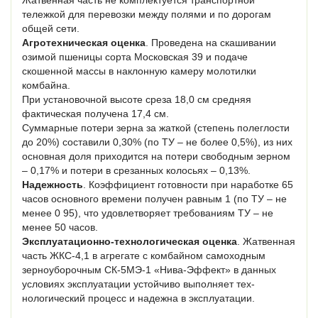
тележкой для перевозки между полями и по дорогам
общей сети.
Агротехническая оценка
. Проведена на скашивании
озимой пшеницы сорта Московская 39 и подаче
скошенной массы в наклонную камеру молотилки
комбайна.
При установочной высоте среза 18,0 см средняя
фактическая получена 17,4 см.
Суммарные потери зерна за жаткой (степень полеглости
до 20%) составили 0,30% (по ТУ – не более 0,5%), из них
основная доля приходится на потери свободным зерном
– 0,17% и потери в срезанных колосьях – 0,13%.
Надежность
. Коэффициент готовности при наработке 65
часов основного времени получен равным 1 (по ТУ – не
менее 0 95), что удовлетворяет требованиям ТУ – не
менее 50 часов.
Эксплуатационно-технологическая оценка
. Жатвенная
часть ЖКС-4,1 в агрегате с комбайном самоходным
зерноуборочным СК-5МЭ-1 «Нива-Эффект» в данных
условиях эксплуатации устойчиво выполняет тех­
нологический процесс и надежна в эксплуатации.