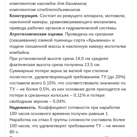
комплектом накладок для башмаков;
комплектом стеблеподъемников.
Конструкция.
Состоит из режущего аппарата, мотовила,
наклонной камеры, уравновешивающего механизма,
привода рабочих органов и гидравлической системы.
Агротехническая оценка
. Проведена на срезании
(скашивании) озимой пшеницы сорта «Крыжанка» и
подаче скошенной массы в наклонную камеру молотилки
комбайна.
При установочной высоте среза 14,0 см средняя
фактическая высота среза получена 13,5 см.
Суммарные потери зерна за жаткой при степени
полеглости, удовлетворяю­щей требованиям ТУ (до 20%)
составили всего 0,15%, что соответствовало значению по
ТУ – не более 0,5%, из них основная доля приходится на
потери в срезанных колосьях – 0,11% и потери
свободным зерном – 0,04%.
Надежность
. Коэффициент готовности при наработке
100 часов основного времени получен равным 1.
Наработка на отказ II группы сложности составила более
100 часов, что удо­влетворят требованиям ТУ – не менее
80 ч.