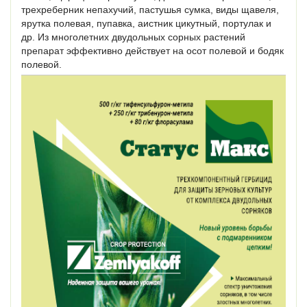
трехреберник непахучий, пастушья сумка, виды щавеля,
ярутка полевая, пупавка, аистник цикутный, портулак и
др. Из многолетних двудольных сорных растений
препарат эффективно действует на осот полевой и бодяк
полевой.