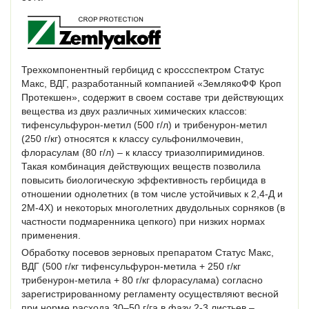
Трехкомпонентный гербицид с кроссспектром Статус
Макс, ВДГ, разработанный компанией «ЗемлякоФФ Кроп
Протекшен», содержит в своем составе три действующих
вещества из двух различных химических классов:
тифенсульфурон-метил (500 г/л) и трибенурон-метил
(250 г/кг) относятся к классу сульфонилмочевин,
флорасулам (80 г/л) – к классу триазолпиримидинов.
Такая комбинация действующих веществ позволила
повысить биологическую эффективность гербицида в
отношении однолетних (в том числе устойчивых к 2,4-Д и
2М-4Х) и некоторых многолетних двудольных сорняков (в
частности подмаренника цепкого) при низких нормах
применения.
Обработку посевов зерновых препаратом Статус Макс,
ВДГ (500 г/кг тифенсульфурон-метила + 250 г/кг
трибенурон-метила + 80 г/кг флорасулама) согласно
зарегистрированному регламенту осуществляют весной
при норме расхода 30–50 г/га в фазу 2-3 листьев –