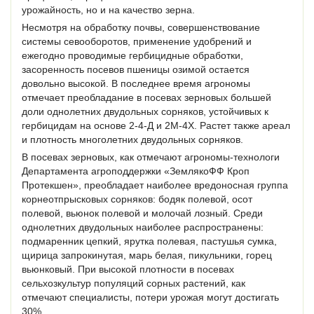
урожайность, но и на качество зерна.
Несмотря на обработку почвы, совершенствование
системы севооборотов, применение удобрений и
ежегодно проводимые гербицидные обработки,
засоренность посевов пшеницы озимой остается
довольно высокой. В последнее время агрономы
отмечает преобладание в посевах зерновых большей
доли однолетних двудольных сорняков, устойчивых к
гербицидам на основе 2-4-Д и 2М-4Х. Растет также ареал
и плотность многолетних двудольных сорняков.
В посевах зерновых, как отмечают агрономы-технологи
Департамента агроподдержки «ЗемлякоФФ Кроп
Протекшен», преобладает наиболее вредоносная группа
корнеотпрысковых сорняков: бодяк полевой, осот
полевой, вьюнок полевой и молочай лозный. Среди
однолетних двудольных наиболее распространены:
подмаренник цепкий, ярутка полевая, пастушья сумка,
щирица запрокинутая, марь белая, пикульники, горец
вьюнковый. При высокой плотности в посевах
сельхозкультур популяций сорных растений, как
отмечают специалисты, потери урожая могут достигать
30%.