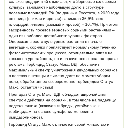
сельхозпредприятий отмечают, что Зерновые колосовые
культуры занимают наибольшую долю в структуре
посевных площадей РФ (по данным Росстата, в 2020 году
пшеница (озимая и яровая) занимала 36,9% всех
площадей, ячмень (озимый и яровой) – 10,7%). При этом
засоренность посевов зерновых сорными растениями –
один из наиболее дестабилизирующих факторов.
Опережая в росте культурные растения в начале
вегетации, сорняки препятствуют нормальному течению
фотосинтетических процессов, отрицательно влияя не
только на урожайность, но и на качество зерна. на правах
рекламы Гербицид Статус Макс, ВДГ обеспечит
максимальный спектр уничтожения двудольных сорняков
в посевах пшеницы и ячменя даже на момент уборки
поле, обработанное своевременно гербицидом Статус
Макс, остается чистым!
Препарат Статус Макс, ВДГ обладает широчайшим
спектром действия на сорняки, в том числе на падалицу
подсолнечника (включая гибриды, устойчивые к
гербицидам на основе сульфонилмочевин и
имидазолинонов).
Гербицид Статус Макс отличается своей мягкостью и