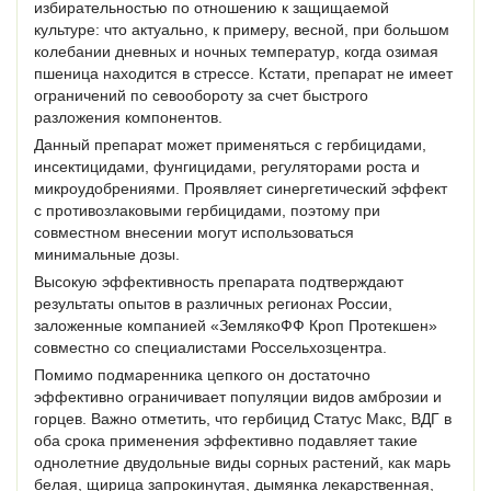
избирательностью по отношению к защищаемой
культуре: что актуально, к примеру, весной, при большом
колебании дневных и ночных температур, когда озимая
пшеница находится в стрессе. Кстати, препарат не имеет
ограничений по севообороту за счет быстрого
разложения компонентов.
Данный препарат может применяться с гербицидами,
инсектицидами, фунгицидами, регуляторами роста и
микроудобрениями. Проявляет синергетический эффект
с противозлаковыми гербицидами, поэтому при
совместном внесении могут использоваться
минимальные дозы.
Высокую эффективность препарата подтверждают
результаты опытов в различных регионах России,
заложенные компанией «ЗемлякоФФ Кроп Протекшен»
совместно со специалистами Россельхозцентра.
Помимо подмаренника цепкого он достаточно
эффективно ограничивает популяции видов амброзии и
горцев. Важно отметить, что гербицид Статус Макс, ВДГ в
оба срока применения эффективно подавляет такие
однолетние двудольные виды сорных растений, как марь
белая, щирица запрокинутая, дымянка лекарственная,