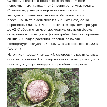
Симптомы патогена появляются на механически
поврежденных тканях, и гриб проникает внутрь кочана.
Семенники, у которых поражена кочерыга в поле,
выпадают. Кочаны покрываются обильной серой
плесенью, листья ослизняются и гниют. Позднее на
пораженных листьях, часто по жилкам, при температуре
до +2°С образуются черные, мелкие, округлой формы
склероции – покоящаяся форма гриба. Патоген поражает
свыше 200 видов растений. Условия развития:
температура воздуха +25...+30°С, влажность около 100%
(фото 4).
Источник инфекции: мицелий, склероции в растительных
остатках и в почве. Инфицирование капусты происходит в
поле в дождливую погоду или при обильных росах.