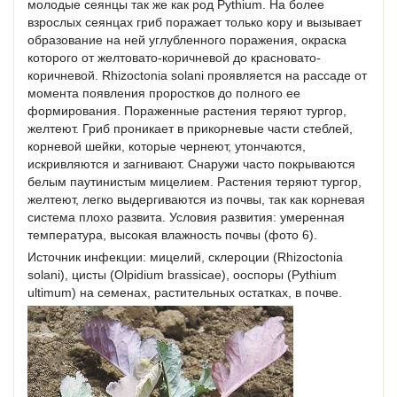
молодые сеянцы так же как род Pythium. На более
взрослых сеянцах гриб поражает только кору и вызывает
образование на ней углубленного поражения, окраска
которого от желтовато-коричневой до красновато-
коричневой. Rhizoctonia solani проявляется на рассаде от
момента появления проростков до полного ее
формирования. Пораженные растения теряют тургор,
желтеют. Гриб проникает в прикорневые части стеблей,
корневой шейки, которые чернеют, утончаются,
искривляются и загнивают. Снаружи часто покрываются
белым паутинистым мицелием. Растения теряют тургор,
желтеют, легко выдергиваются из почвы, так как корневая
система плохо развита. Условия развития: умеренная
температура, высокая влажность почвы (фото 6).
Источник инфекции: мицелий, склероции (Rhizoctonia
solani), цисты (Olpidium brassicae), ооспоры (Pythium
ultimum) на семенах, растительных остатках, в почве.