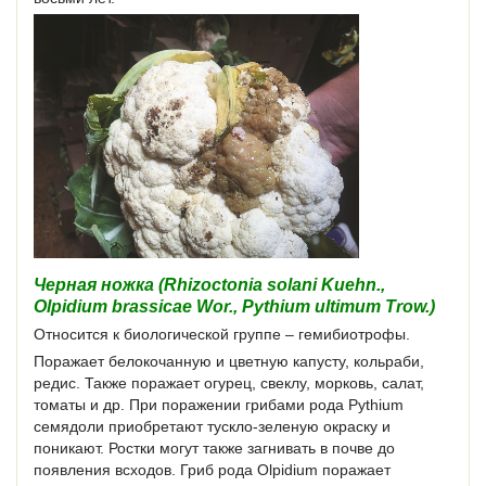
Черная ножка (Rhizoctonia solani Kuehn.,
Olpidium brassicae Wor., Pythium ultimum Trow.)
Относится к биологической группе – гемибиотрофы.
Поражает белокочанную и цветную капусту, кольраби,
редис. Также поражает огурец, свеклу, морковь, салат,
томаты и др. При поражении грибами рода Pythium
семядоли приобретают тускло-зеленую окраску и
поникают. Ростки могут также загнивать в почве до
появления всходов. Гриб рода Olpidium поражает