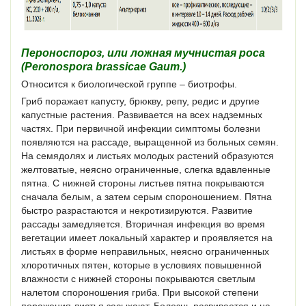
Пероноспороз, или ложная мучнистая роса
(Peronospora brassicae Gaum.)
Относится к биологической группе – биотрофы.
Гриб поражает капусту, брюкву, репу, редис и другие
капустные растения. Развивается на всех надземных
частях. При первичной инфекции симптомы болезни
появляются на рассаде, выращенной из больных семян.
На семядолях и листьях молодых растений образуются
желтоватые, неясно ограниченные, слегка вдавленные
пятна. С нижней стороны листьев пятна покрываются
сначала белым, а затем серым спороношением. Пятна
быстро разрастаются и некротизируются. Развитие
рассады замедляется. Вторичная инфекция во время
вегетации имеет локальный характер и проявляется на
листьях в форме неправильных, неясно ограниченных
хлоротичных пятен, которые в условиях повышенной
влажности с нижней стороны покрываются светлым
налетом спороношения гриба. При высокой степени
поражения листья засыхают. Болезнь развивается и на