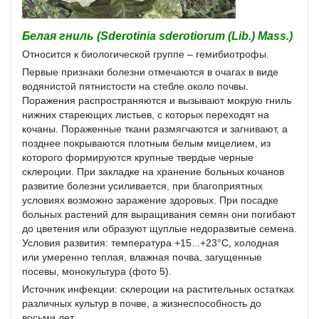
Белая гниль (Sderotinia sderotiorum (Lib.) Mass.)
Относится к биологической группе – гемибиотрофы.
Первые признаки болезни отмечаются в очагах в виде
водянистой пятнистости на стебле около почвы.
Поражения распространяются и вызывают мокрую гниль
нижних стареющих листьев, с которых переходят на
кочаны. Пораженные ткани размягчаются и загнивают, а
позднее покрываются плотным белым мицелием, из
которого формируются крупные твердые черные
склероции. При закладке на хранение больных кочанов
развитие болезни усиливается, при благоприятных
условиях возможно заражение здоровых. При посадке
больных растений для выращивания семян они погибают
до цветения или образуют щуплые недоразвитые семена.
Условия развития: температура +15...+23°С, холодная
или умеренно теплая, влажная почва, загущенные
посевы, монокультура (фото 5).
Источник инфекции: склероции на растительных остатках
различных культур в почве, а жизнеспособность до
восьми лет.