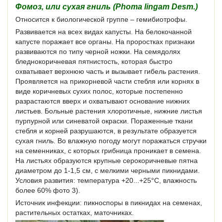
Фомоз, или сухая гниль (Phoma lingam Desm.)
Относится к биологической группе – гемибиотрофы.
Развивается на всех видах капусты. На белокочанной
капусте поражает все органы. На проростках признаки
развиваются по типу черной ножки. На семядолях
бледнокоричневая пятнистость, которая быстро
охватывает верхнюю часть и вызывает гибель растения.
Проявляется на прикорневой части стебля или корнях в
виде коричневых сухих полос, которые постепенно
разрастаются вверх и охватывают основание нижних
листьев. Больные растения хлоротичные, нижние листья
пурпурной или синеватой окраски. Пораженные ткани
стебля и корней разрушаются, в результате образуется
сухая гниль. Во влажную погоду могут поражаться стручки
на семенниках, с которых грибница проникает в семена.
На листьях образуются крупные серокоричневые пятна
диаметром до 1-1,5 см, с мелкими черными пикнидами.
Условия развития: температура +20...+25°С, влажность
более 60% фото 3).
Источник инфекции: пикноспоры в пикнидах на семенах,
растительных остатках, маточниках.