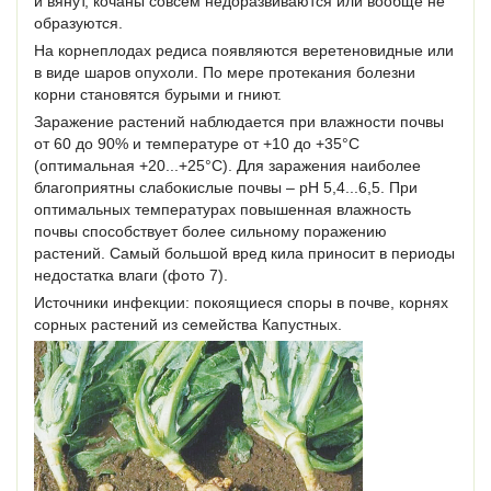
и вянут, кочаны совсем недоразвиваются или вообще не
образуются.
На корнеплодах редиса появляются веретеновидные или
в виде шаров опухоли. По мере протекания болезни
корни становятся бурыми и гниют.
Заражение растений наблюдается при влажности почвы
от 60 до 90% и температуре от +10 до +35°С
(оптимальная +20...+25°С). Для заражения наиболее
благоприятны слабокислые почвы – pH 5,4...6,5. При
оптимальных температурах повышенная влажность
почвы способствует более сильному поражению
растений. Самый большой вред кила приносит в периоды
недостатка влаги (фото 7).
Источники инфекции: покоящиеся споры в почве, корнях
сорных растений из семейства Капустных.