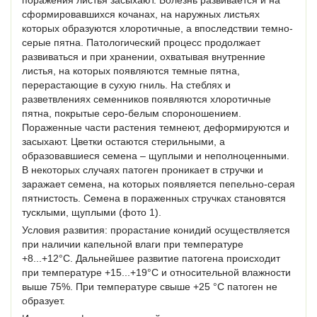
сформировавшихся кочанах, на наружных листьях
которых образуются хлоротичные, а впоследствии темно-
серые пятна. Патологический процесс продолжает
развиваться и при хранении, охватывая внутренние
листья, на которых появляются темные пятна,
перерастающие в сухую гниль. На стеблях и
разветвлениях семенников появляются хлоротичные
пятна, покрытые серо-белым спороношением.
Пораженные части растения темнеют, деформируются и
засыхают. Цветки остаются стерильными, а
образовавшиеся семена – щуплыми и неполноценными.
В некоторых случаях патоген проникает в стручки и
заражает семена, на которых появляется пепельно-серая
пятнистость. Семена в пораженных стручках становятся
тусклыми, щуплыми (фото 1).
Условия развития: прорастание конидий осуществляется
при наличии капельной влаги при температуре
+8...+12°С. Дальнейшее развитие патогена происходит
при температуре +15...+19°С и относительной влажности
выше 75%. При температуре свыше +25 °С патоген не
образует.