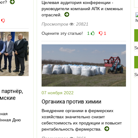
яют?
Целевая аудитория конференции -
руководители компаний АПК и смежных
отраслей.
Просмотров
: 20821
Оцените эту статью!
1
1
S
S
 партнёр,
07 ноября 2022
омские
Органика против химии
Внедрение органики в фермерских
нная
хозяйствах значительно снизит
ённая Дню
себестоимость их продукции и повысит
рентабельность фермерства.