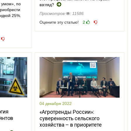
 умом», по
взгляд?
приобрести
Просмотров
: 11586
кидкой 25%.
Оцените эту статью!
2
04 декабря 2022
огия
«Агротренды России»:
янтов
суверенность сельского
хозяйства – в приоритете