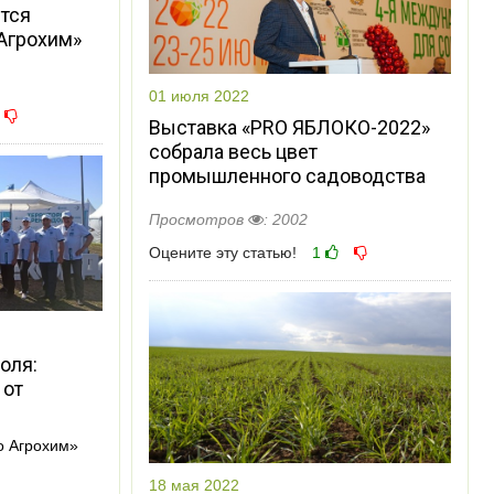
ется
Агрохим»
01 июля 2022
Выставка «PRO ЯБЛОКО-2022»
собрала весь цвет
промышленного садоводства
Просмотров
: 2002
Оцените эту статью!
1
оля:
 от
о Агрохим»
18 мая 2022